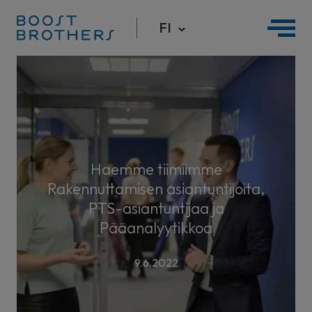
FI
Hyppää
sisältöön
Haemme tiimiimme
Rakennuttamisen asiantuntijoita,
PTS-asiantuntijaa ja
Pääanalyytikkoa
9.6.2022