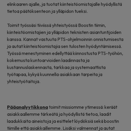
elinkaaren ajalle, ja tuotat kiinteistöomistajalle hyödyllistä
tietoa päätöksenteon ja ylläpidon tueksi.
Toimit työssäsi tiiviissä yhteistyössä Boostin tiimin,
kiinteistöomistajien ja ylläpidon teknisten asiantuntijoiden
kanssa. Kannat vastuuta PTS-ohjelmoinnin onnistumisesta
ja autat kiinteistöomistajia sen tulosten hyödyntämisessä.
Työssä menestyminen edellyttää kiinnostusta PTS-työhön,
kokemusta kuntoarvioiden laadinnasta ja
kustannuslaskennasta, tarkkaa ja systemaattista
työtapaa, kykyä kuunnella asiakkaan tarpeita ja
yhteistyötaitoja.
Pääanalyytikkona
toimit missiomme ytimessä: keräät
asiakkaallemme tärkeätä ja hyödyllistä tietoa, laadit
laadukkaita aineistoja ja esittelet löydöksiä sekä boostin
tiimille että asiakkaillemme. Lisäksi valmennat ja autat