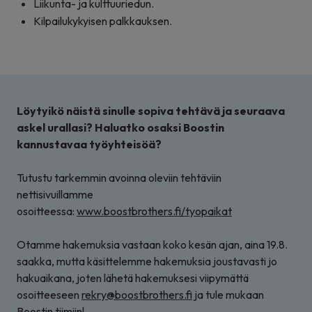
Liikunta- ja kulttuuriedun.
Kilpailukykyisen palkkauksen.
Löytyikö näistä sinulle sopiva tehtävä ja seuraava
askel urallasi? Haluatko osaksi Boostin
kannustavaa työyhteisöä?
Tutustu tarkemmin avoinna oleviin tehtäviin
nettisivuillamme
osoitteessa:
www.boostbrothers.fi/tyopaikat
Otamme hakemuksia vastaan koko kesän ajan, aina 19.8.
saakka, mutta käsittelemme hakemuksia joustavasti jo
hakuaikana, joten lähetä hakemuksesi viipymättä
osoitteeseen
rekry@boostbrothers.fi
ja tule mukaan
Boostin tiimiin!