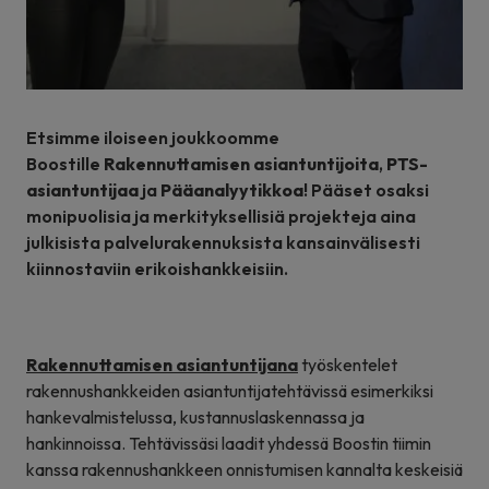
Etsimme iloiseen joukkoomme
Boostille
Rakennuttamisen asiantuntijoita
,
PTS-
asiantuntijaa
ja
Pääanalyytikkoa
! Pääset osaksi
monipuolisia ja merkityksellisiä projekteja aina
julkisista palvelurakennuksista kansainvälisesti
kiinnostaviin erikoishankkeisiin.
Rakennuttamisen asiantuntijana
työskentelet
rakennushankkeiden asiantuntijatehtävissä esimerkiksi
hankevalmistelussa, kustannuslaskennassa ja
hankinnoissa. Tehtävissäsi laadit yhdessä Boostin tiimin
kanssa rakennushankkeen onnistumisen kannalta keskeisiä