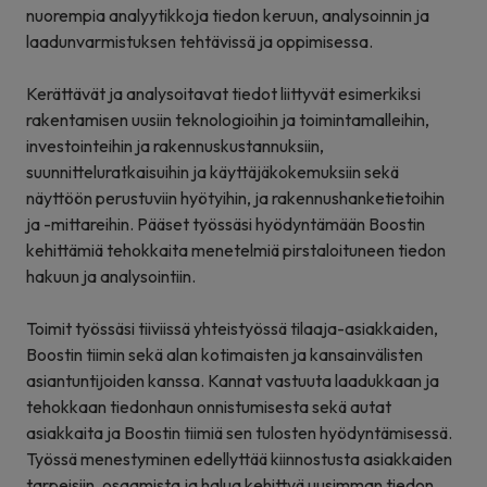
nuorempia analyytikkoja tiedon keruun, analysoinnin ja
laadunvarmistuksen tehtävissä ja oppimisessa.
Kerättävät ja analysoitavat tiedot liittyvät esimerkiksi
rakentamisen uusiin teknologioihin ja toimintamalleihin,
investointeihin ja rakennuskustannuksiin,
suunnitteluratkaisuihin ja käyttäjäkokemuksiin sekä
näyttöön perustuviin hyötyihin, ja rakennushanketietoihin
ja -mittareihin. Pääset työssäsi hyödyntämään Boostin
kehittämiä tehokkaita menetelmiä pirstaloituneen tiedon
hakuun ja analysointiin.
Toimit työssäsi tiiviissä yhteistyössä tilaaja-asiakkaiden,
Boostin tiimin sekä alan kotimaisten ja kansainvälisten
asiantuntijoiden kanssa. Kannat vastuuta laadukkaan ja
tehokkaan tiedonhaun onnistumisesta sekä autat
asiakkaita ja Boostin tiimiä sen tulosten hyödyntämisessä.
Työssä menestyminen edellyttää kiinnostusta asiakkaiden
tarpeisiin, osaamista ja halua kehittyä uusimman tiedon