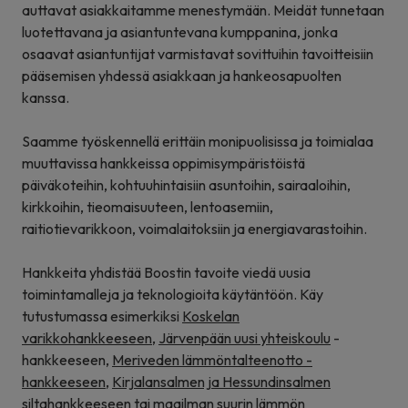
auttavat asiakkaitamme menestymään. Meidät tunnetaan
luotettavana ja asiantuntevana kumppanina, jonka
osaavat asiantuntijat varmistavat sovittuihin tavoitteisiin
pääsemisen yhdessä asiakkaan ja hankeosapuolten
kanssa.
Saamme työskennellä erittäin monipuolisissa ja toimialaa
muuttavissa hankkeissa oppimisympäristöistä
päiväkoteihin, kohtuuhintaisiin asuntoihin, sairaaloihin,
kirkkoihin, tieomaisuuteen, lentoasemiin,
raitiotievarikkoon, voimalaitoksiin ja energiavarastoihin.
Hankkeita yhdistää Boostin tavoite viedä uusia
toimintamalleja ja teknologioita käytäntöön. Käy
tutustumassa esimerkiksi
Koskelan
varikkohankkeeseen
,
Järvenpään uusi yhteiskoulu
-
hankkeeseen,
Meriveden lämmöntalteenotto -
hankkeeseen
,
Kirjalansalmen ja Hessundinsalmen
siltahankkeeseen
tai
maailman suurin lämmön