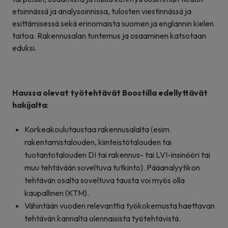
etsinnässä ja analysoinnissa, tulosten viestinnässä ja
esittämisessä sekä erinomaista suomen ja englannin kielen
taitoa. Rakennusalan tuntemus ja osaaminen katsotaan
eduksi.
Haussa olevat työtehtävät Boostilla edellyttävät
hakijalta
:
Korkeakoulutaustaa rakennusalalta (esim.
rakentamistalouden, kiinteistötalouden tai
tuotantotalouden DI tai rakennus- tai LVI-insinööri tai
muu tehtävään soveltuva tutkinto). Pääanalyytikon
tehtävän osalta soveltuva tausta voi myös olla
kaupallinen (KTM).
Vähintään vuoden relevanttia työkokemusta haettavan
tehtävän kannalta olennaisista työtehtävistä.