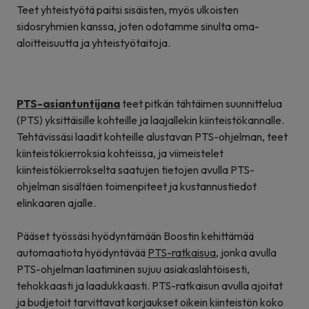
Teet yhteistyötä paitsi sisäisten, myös ulkoisten
sidosryhmien kanssa, joten odotamme sinulta oma-
aloitteisuutta ja yhteistyötaitoja.
PTS-asiantuntijana
teet pitkän tähtäimen suunnittelua
(PTS) yksittäisille kohteille ja laajallekin kiinteistökannalle.
Tehtävissäsi laadit kohteille alustavan PTS-ohjelman, teet
kiinteistökierroksia kohteissa, ja viimeistelet
kiinteistökierrokselta saatujen tietojen avulla PTS-
ohjelman sisältäen toimenpiteet ja kustannustiedot
elinkaaren ajalle.
Pääset työssäsi hyödyntämään Boostin kehittämää
automaatiota hyödyntävää
PTS-ratkaisua
, jonka avulla
PTS-ohjelman laatiminen sujuu asiakaslähtöisesti,
tehokkaasti ja laadukkaasti. PTS-ratkaisun avulla ajoitat
ja budjetoit tarvittavat korjaukset oikein kiinteistön koko