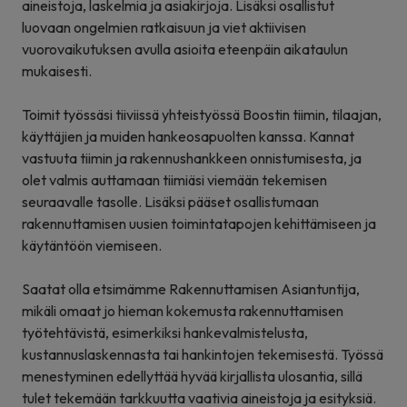
aineistoja, laskelmia ja asiakirjoja. Lisäksi osallistut
luovaan ongelmien ratkaisuun ja viet aktiivisen
vuorovaikutuksen avulla asioita eteenpäin aikataulun
mukaisesti.
Toimit työssäsi tiiviissä yhteistyössä Boostin tiimin, tilaajan,
käyttäjien ja muiden hankeosapuolten kanssa. Kannat
vastuuta tiimin ja rakennushankkeen onnistumisesta, ja
olet valmis auttamaan tiimiäsi viemään tekemisen
seuraavalle tasolle. Lisäksi pääset osallistumaan
rakennuttamisen uusien toimintatapojen kehittämiseen ja
käytäntöön viemiseen.
Saatat olla etsimämme Rakennuttamisen Asiantuntija,
mikäli omaat jo hieman kokemusta rakennuttamisen
työtehtävistä, esimerkiksi hankevalmistelusta,
kustannuslaskennasta tai hankintojen tekemisestä. Työssä
menestyminen edellyttää hyvää kirjallista ulosantia, sillä
tulet tekemään tarkkuutta vaativia aineistoja ja esityksiä.