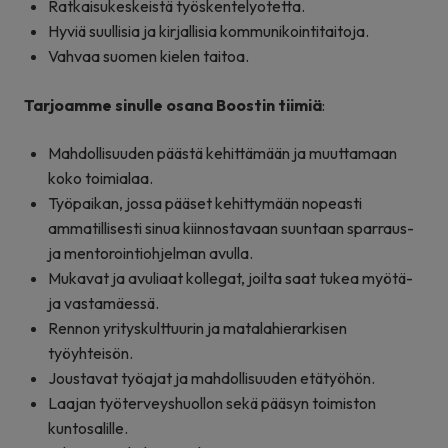
Ratkaisukeskeistä työskentelyotetta.
Hyviä suullisia ja kirjallisia kommunikointitaitoja.
Vahvaa suomen kielen taitoa.
Tarjoamme sinulle osana Boostin tiimiä
:
Mahdollisuuden päästä kehittämään ja muuttamaan
koko toimialaa.
Työpaikan, jossa pääset kehittymään nopeasti
ammatillisesti sinua kiinnostavaan suuntaan sparraus-
ja mentorointiohjelman avulla.
Mukavat ja avuliaat kollegat, joilta saat tukea myötä-
ja vastamäessä.
Rennon yrityskulttuurin ja matalahierarkisen
työyhteisön.
Joustavat työajat ja mahdollisuuden etätyöhön.
Laajan työterveyshuollon sekä pääsyn toimiston
kuntosalille.