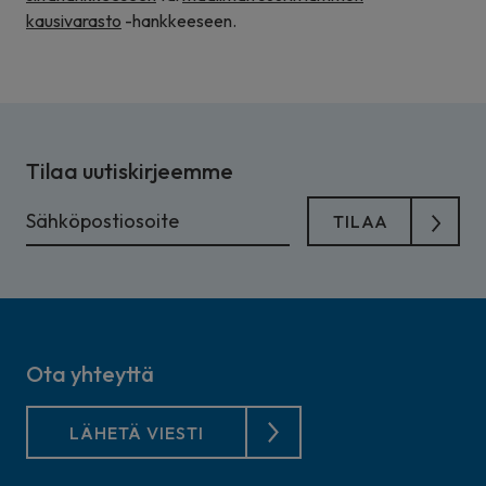
kausivarasto
-hankkeeseen.
Tilaa uutiskirjeemme
Ota yhteyttä
LÄHETÄ VIESTI