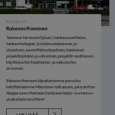
PALVELUT
Rakennuttaminen
Teemme tarveselvityksen, hankesuunnittelun,
hankestrategian, kustannuslaskennan ja -
ohjauksen, suunnittelunohjauksen, hankinnat,
projektinjohdon ja valvonnan, projektin auditoinnin,
käyttöönoton fasilitoinnin ja vaikutusten
arvioinnin.
Rakennuttamisen kilpailuetumme perustuu
kehittämäämme Milestone-ratkaisuun, joka auttaa
tilaajia saavuttamaan hankkeen laatu- kustannus-
ja aikataulutavoitteet.
LUE LISÄÄ