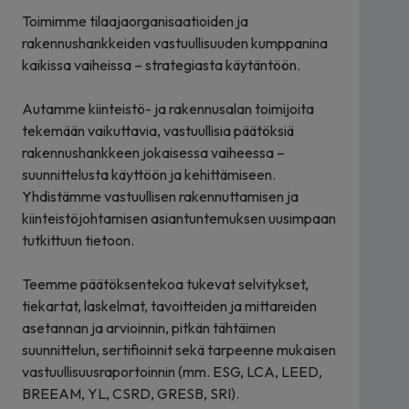
Toimimme tilaajaorganisaatioiden ja
rakennushankkeiden vastuullisuuden kumppanina
kaikissa vaiheissa – strategiasta käytäntöön.
Autamme kiinteistö- ja rakennusalan toimijoita
tekemään vaikuttavia, vastuullisia päätöksiä
rakennushankkeen jokaisessa vaiheessa –
suunnittelusta käyttöön ja kehittämiseen.
Yhdistämme vastuullisen rakennuttamisen ja
kiinteistöjohtamisen asiantuntemuksen uusimpaan
tutkittuun tietoon.
Teemme päätöksentekoa tukevat selvitykset,
tiekartat, laskelmat, tavoitteiden ja mittareiden
asetannan ja arvioinnin, pitkän tähtäimen
suunnittelun, sertifioinnit sekä tarpeenne mukaisen
vastuullisuusraportoinnin (mm. ESG, LCA, LEED,
BREEAM, YL, CSRD, GRESB, SRI).