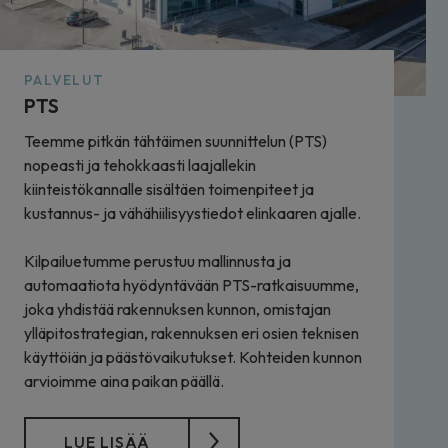
PALVELUT
PTS
Teemme pitkän tähtäimen suunnittelun (PTS)
nopeasti ja tehokkaasti laajallekin
kiinteistökannalle sisältäen toimenpiteet ja
kustannus- ja vähähiilisyystiedot elinkaaren ajalle.
Kilpailuetumme perustuu mallinnusta ja
automaatiota hyödyntävään PTS-ratkaisuumme,
joka yhdistää rakennuksen kunnon, omistajan
ylläpitostrategian, rakennuksen eri osien teknisen
käyttöiän ja päästövaikutukset. Kohteiden kunnon
arvioimme aina paikan päällä.
LUE LISÄÄ