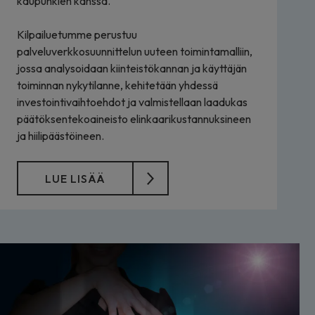
kaupunkien kanssa.
Kilpailuetumme perustuu
palveluverkkosuunnittelun uuteen toimintamalliin,
jossa analysoidaan kiinteistökannan ja käyttäjän
toiminnan nykytilanne, kehitetään yhdessä
investointivaihtoehdot ja valmistellaan laadukas
päätöksentekoaineisto elinkaarikustannuksineen
ja hiilipäästöineen.
LUE LISÄÄ