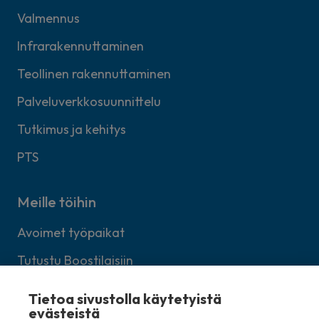
Valmennus
Infrarakennuttaminen
Teollinen rakennuttaminen
Palveluverkkosuunnittelu
Tutkimus ja kehitys
PTS
Meille töihin
Avoimet työpaikat
Tutustu Boostilaisiin
Lähetä avoin työhakemus
Tietoa sivustolla käytetyistä
evästeistä