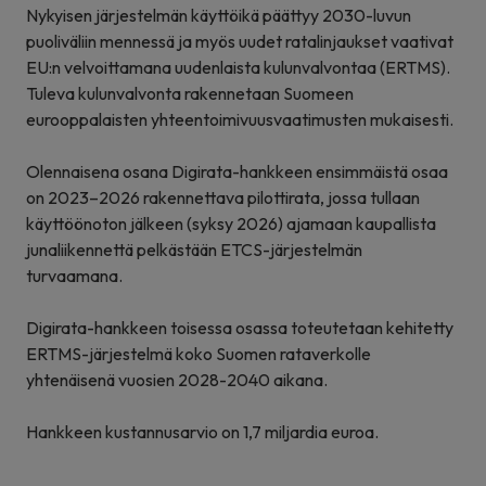
Nykyisen järjestelmän käyttöikä päättyy 2030-luvun
puoliväliin mennessä ja myös uudet ratalinjaukset vaativat
EU:n velvoittamana uudenlaista kulunvalvontaa (ERTMS).
Tuleva kulunvalvonta rakennetaan Suomeen
eurooppalaisten yhteentoimivuusvaatimusten mukaisesti.
Olennaisena osana Digirata-hankkeen ensimmäistä osaa
on 2023–2026 rakennettava pilottirata, jossa tullaan
käyttöönoton jälkeen (syksy 2026) ajamaan kaupallista
junaliikennettä pelkästään ETCS-järjestelmän
turvaamana.
Digirata-hankkeen toisessa osassa toteutetaan kehitetty
ERTMS-järjestelmä koko Suomen rataverkolle
yhtenäisenä vuosien 2028-2040 aikana.
Hankkeen kustannusarvio on 1,7 miljardia euroa.