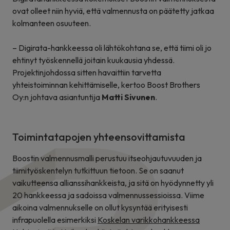
ovat olleet niin hyviä, että valmennusta on päätetty jatkaa
kolmanteen osuuteen.
– Digirata-hankkeessa oli lähtökohtana se, että tiimi oli jo
ehtinyt työskennellä joitain kuukausia yhdessä.
Projektinjohdossa sitten havaittiin tarvetta
yhteistoiminnan kehittämiselle, kertoo Boost Brothers
Oy:n johtava asiantuntija
Matti Sivunen
.
Toimintatapojen yhteensovittamista
Boostin valmennusmalli perustuu itseohjautuvuuden ja
tiimityöskentelyn tutkittuun tietoon. Se on saanut
vaikutteensa allianssihankkeista, ja sitä on hyödynnetty yli
20 hankkeessa ja sadoissa valmennussessioissa. Viime
aikoina valmennukselle on ollut kysyntää erityisesti
infrapuolella esimerkiksi
Koskelan varikkohankkeessa