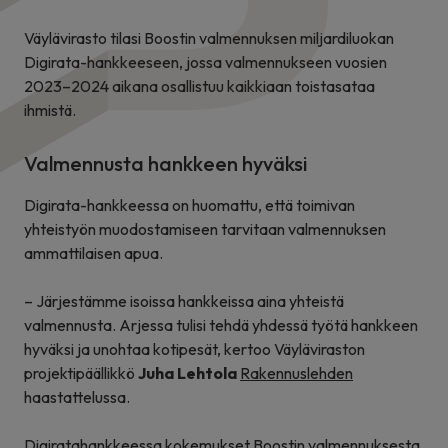
Väylävirasto tilasi Boostin valmennuksen miljardiluokan
Digirata-hankkeeseen, jossa valmennukseen vuosien
2023–2024 aikana osallistuu kaikkiaan toistasataa
ihmistä.
Valmennusta hankkeen hyväksi
Digirata-hankkeessa on huomattu, että toimivan
yhteistyön muodostamiseen tarvitaan valmennuksen
ammattilaisen apua.
– Järjestämme isoissa hankkeissa aina yhteistä
valmennusta. Arjessa tulisi tehdä yhdessä työtä hankkeen
hyväksi ja unohtaa kotipesät, kertoo Väyläviraston
projektipäällikkö
Juha Lehtola
Rakennuslehden
haastattelussa.
Digiratahankkeessa kokemukset Boostin valmennuksesta