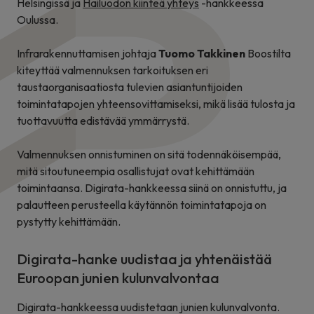
Helsingissä ja
Hailuodon kiinteä yhteys
-hankkeessa
Oulussa.
Infrarakennuttamisen johtaja
Tuomo Takkinen
Boostilta
kiteyttää valmennuksen tarkoituksen eri
taustaorganisaatiosta tulevien asiantuntijoiden
toimintatapojen yhteensovittamiseksi, mikä lisää tulosta ja
tuottavuutta edistävää ymmärrystä.
Valmennuksen onnistuminen on sitä todennäköisempää,
mitä sitoutuneempia osallistujat ovat kehittämään
toimintaansa. Digirata-hankkeessa siinä on onnistuttu, ja
palautteen perusteella käytännön toimintatapoja on
pystytty kehittämään.
Digirata-hanke uudistaa ja yhtenäistää
Euroopan junien kulunvalvontaa
Digirata-hankkeessa uudistetaan junien kulunvalvonta.