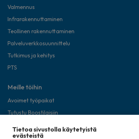
Valmennus
Infrarakennuttaminen
Teollinen rakennuttaminen
Palveluverkkosuunnittelu
Tutkimus ja kehitys
PTS
Meille töihin
Avoimet työpaikat
Tutustu Boostilaisiin
Lähetä avoin työhakemus
Tietoa sivustolla käytetyistä
evästeistä