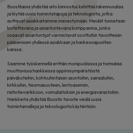
Boostilaisia yhdistää aito kiinnostus kehittää rakennusalaa
ja löytää uusia toimintatapoja ja teknologioita, jotka
auttavat asiakkaitamme menestymään. Meidät tunnetaan
luotettavana ja asiantuntevana kumppanina, jonka
osaavat asiantuntijat varmistavat sovittuihin tavoitteisiin
pääsemisen yhdessä asiakkaan ja hankeosapuolten
kanssa.
Saamme työskennellä erittäin monipuolisissa ja toimialaa
muuttavissa hankkeissa oppimisympäristöistä
päiväkoteihin, kohtuuhintaisiin asuntoihin, sairaaloihin,
kirkkoihin, tieomaisuuteen, lentoasemiin,
raitiotievarikkoon, voimalaitoksiin ja energiavarastoihin.
Hankkeita yhdistää Boostin tavoite viedä uusia
toimintamalleja ja teknologioita käytäntöön.