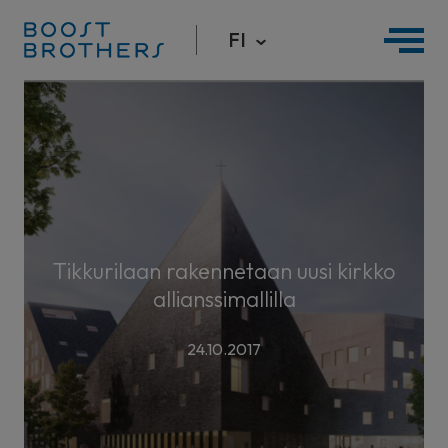
FI
Hyppää
sisältöön
Tikkurilaan rakennetaan uusi kirkko
allianssimallilla
24.10.2017