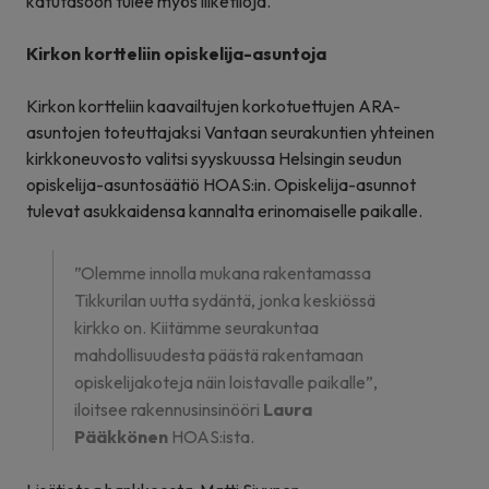
katutasoon tulee myös liiketiloja.
Kirkon kortteliin opiskelija-asuntoja
Kirkon kortteliin kaavailtujen korkotuettujen ARA-
asuntojen toteuttajaksi Vantaan seurakuntien yhteinen
kirkkoneuvosto valitsi syyskuussa Helsingin seudun
opiskelija-asuntosäätiö HOAS:in. Opiskelija-asunnot
tulevat asukkaidensa kannalta erinomaiselle paikalle.
”Olemme innolla mukana rakentamassa
Tikkurilan uutta sydäntä, jonka keskiössä
kirkko on. Kiitämme seurakuntaa
mahdollisuudesta päästä rakentamaan
opiskelijakoteja näin loistavalle paikalle”,
iloitsee rakennusinsinööri
Laura
Pääkkönen
HOAS:ista.