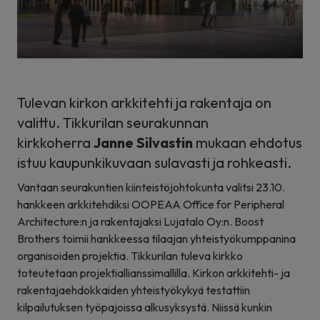
Tulevan kirkon arkkitehti ja rakentaja on
valittu. Tikkurilan seurakunnan
kirkkoherra
Janne Silvastin
mukaan ehdotus
istuu kaupunkikuvaan sulavasti ja rohkeasti.
Vantaan seurakuntien kiinteistöjohtokunta valitsi 23.10.
hankkeen arkkitehdiksi OOPEAA Office for Peripheral
Architecture:n ja rakentajaksi Lujatalo Oy:n. Boost
Brothers toimii hankkeessa tilaajan yhteistyökumppanina
organisoiden projektia. Tikkurilan tuleva kirkko
toteutetaan
projektiallianssimallilla.
Kirkon arkkitehti- ja
rakentajaehdokkaiden yhteistyökykyä testattiin
kilpailutuksen työpajoissa alkusyksystä. Niissä kunkin