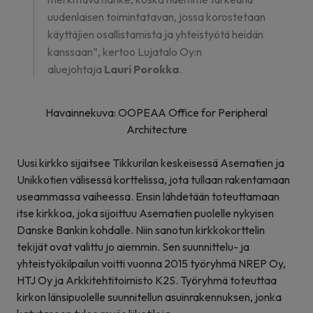
uudenlaisen toimintatavan, jossa korostetaan
käyttäjien osallistamista ja yhteistyötä heidän
kanssaan”, kertoo Lujatalo Oy:n
aluejohtaja
Lauri Porokka
.
Havainnekuva: OOPEAA Office for Peripheral
Architecture
Uusi kirkko sijaitsee Tikkurilan keskeisessä Asematien ja
Unikkotien välisessä korttelissa, jota tullaan rakentamaan
useammassa vaiheessa. Ensin lähdetään toteuttamaan
itse kirkkoa, joka sijoittuu Asematien puolelle nykyisen
Danske Bankin kohdalle. Niin sanotun kirkkokorttelin
tekijät ovat valittu jo aiemmin. Sen suunnittelu- ja
yhteistyökilpailun voitti vuonna 2015 työryhmä NREP Oy,
HTJ Oy ja Arkkitehtitoimisto K2S. Työryhmä toteuttaa
kirkon länsipuolelle suunnitellun asuinrakennuksen, jonka