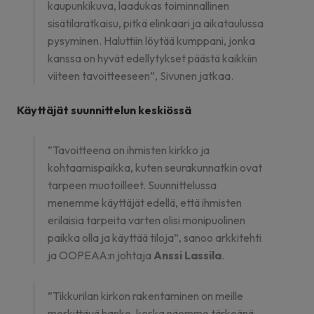
kaupunkikuva, laadukas toiminnallinen
sisätilaratkaisu, pitkä elinkaari ja aikataulussa
pysyminen. Haluttiin löytää kumppani, jonka
kanssa on hyvät edellytykset päästä kaikkiin
viiteen tavoitteeseen”, Sivunen jatkaa.
Käyttäjät suunnittelun keskiössä
”Tavoitteena on ihmisten kirkko ja
kohtaamispaikka, kuten seurakunnatkin ovat
tarpeen muotoilleet. Suunnittelussa
menemme käyttäjät edellä, että ihmisten
erilaisia tarpeita varten olisi monipuolinen
paikka olla ja käyttää tiloja”, sanoo arkkitehti
ja OOPEAA:n johtaja
Anssi Lassila
.
”Tikkurilan kirkon rakentaminen on meille
merkittävä hanke, koska näemme tärkeänä