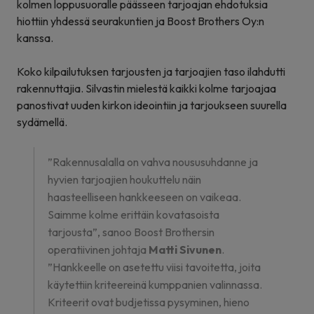
kolmen loppusuoralle päässeen tarjoajan ehdotuksia
hiottiin yhdessä seurakuntien ja Boost Brothers Oy:n
kanssa.
Koko kilpailutuksen tarjousten ja tarjoajien taso ilahdutti
rakennuttajia. Silvastin mielestä kaikki kolme tarjoajaa
panostivat uuden kirkon ideointiin ja tarjoukseen suurella
sydämellä.
”Rakennusalalla on vahva noususuhdanne ja
hyvien tarjoajien houkuttelu näin
haasteelliseen hankkeeseen on vaikeaa.
Saimme kolme erittäin kovatasoista
tarjousta”, sanoo Boost Brothersin
operatiivinen johtaja
Matti Sivunen
.
”Hankkeelle on asetettu viisi tavoitetta, joita
käytettiin kriteereinä kumppanien valinnassa.
Kriteerit ovat budjetissa pysyminen, hieno