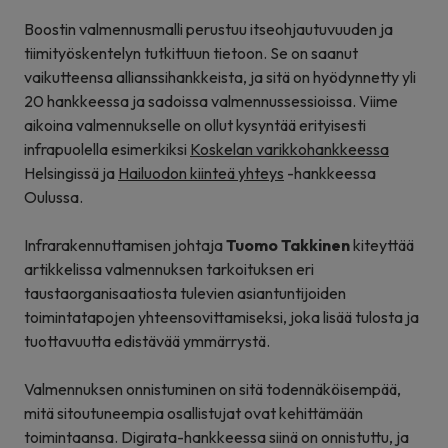
Boostin valmennusmalli perustuu itseohjautuvuuden ja
tiimityöskentelyn tutkittuun tietoon. Se on saanut
vaikutteensa allianssihankkeista, ja sitä on hyödynnetty yli
20 hankkeessa ja sadoissa valmennussessioissa. Viime
aikoina valmennukselle on ollut kysyntää erityisesti
infrapuolella esimerkiksi
Koskelan varikkohankkeessa
Helsingissä ja
Hailuodon kiinteä yhteys
-hankkeessa
Oulussa.
Infrarakennuttamisen johtaja
Tuomo Takkinen
kiteyttää
artikkelissa valmennuksen tarkoituksen eri
taustaorganisaatiosta tulevien asiantuntijoiden
toimintatapojen yhteensovittamiseksi, joka lisää tulosta ja
tuottavuutta edistävää ymmärrystä.
Valmennuksen onnistuminen on sitä todennäköisempää,
mitä sitoutuneempia osallistujat ovat kehittämään
toimintaansa. Digirata-hankkeessa siinä on onnistuttu, ja