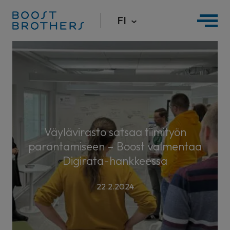
FI
Hyppää
sisältöön
Väylävirasto satsaa tiimityön
parantamiseen – Boost valmentaa
Digirata-hankkeessa
22.2.2024