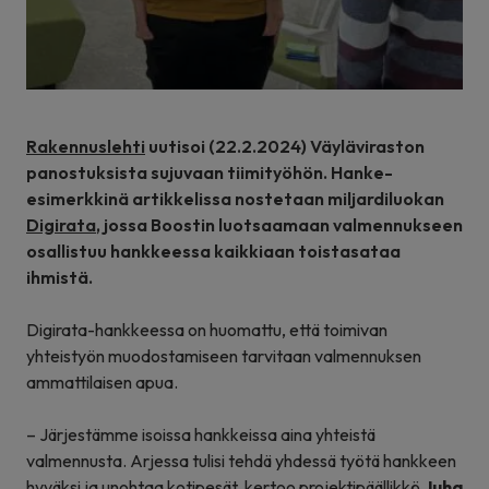
Rakennuslehti
uutisoi (22.2.2024) Väyläviraston
panostuksista sujuvaan tiimityöhön. Hanke-
esimerkkinä artikkelissa nostetaan miljardiluokan
Digirata
, jossa Boostin luotsaamaan valmennukseen
osallistuu hankkeessa kaikkiaan toistasataa
ihmistä.
Digirata-hankkeessa on huomattu, että toimivan
yhteistyön muodostamiseen tarvitaan valmennuksen
ammattilaisen apua.
– Järjestämme isoissa hankkeissa aina yhteistä
valmennusta. Arjessa tulisi tehdä yhdessä työtä hankkeen
hyväksi ja unohtaa kotipesät, kertoo projektipäällikkö
Juha