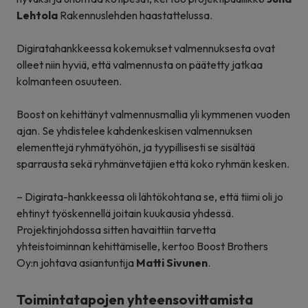
Lehtola
Rakennuslehden haastattelussa.
Digiratahankkeessa kokemukset valmennuksesta ovat
olleet niin hyviä, että valmennusta on päätetty jatkaa
kolmanteen osuuteen.
Boost on kehittänyt valmennusmallia yli kymmenen vuoden
ajan. Se yhdistelee kahdenkeskisen valmennuksen
elementtejä ryhmätyöhön, ja tyypillisesti se sisältää
sparrausta sekä ryhmänvetäjien että koko ryhmän kesken.
– Digirata-hankkeessa oli lähtökohtana se, että tiimi oli jo
ehtinyt työskennellä joitain kuukausia yhdessä.
Projektinjohdossa sitten havaittiin tarvetta
yhteistoiminnan kehittämiselle, kertoo Boost Brothers
Oy:n johtava asiantuntija
Matti Sivunen
.
Toimintatapojen yhteensovittamista