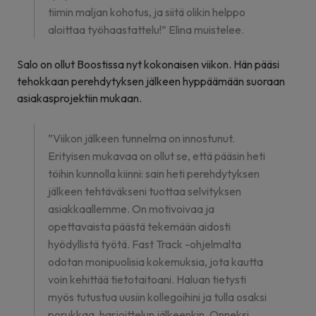
tiimin maljan kohotus, ja siitä olikin helppo
aloittaa työhaastattelu!” Elina muistelee.
Salo on ollut Boostissa nyt kokonaisen viikon. Hän pääsi
tehokkaan perehdytyksen jälkeen hyppäämään suoraan
asiakasprojektiin mukaan.
”Viikon jälkeen tunnelma on innostunut.
Erityisen mukavaa on ollut se, että pääsin heti
töihin kunnolla kiinni: sain heti perehdytyksen
jälkeen tehtäväkseni tuottaa selvityksen
asiakkaallemme. On motivoivaa ja
opettavaista päästä tekemään aidosti
hyödyllistä työtä. Fast Track -ohjelmalta
odotan monipuolisia kokemuksia, jota kautta
voin kehittää tietotaitoani. Haluan tietysti
myös tutustua uusiin kollegoihini ja tulla osaksi
porukkaa, harjoittelun jälkeenkin. Onneksi