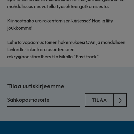
mahdollisuus neuvotella työsuhteen jatkamisesta.
Kiinnostaako ura rakentamisen kärjessä? Hae ja liity
joukkomme!
Lähetä vapaamuotoinen hakemuksesi CV:n ja mahdollisen
LinkedIn-linkin kera osoitteeseen
rekry@boostbrothers.fi
otsikolla ”Fast track”.
Tilaa uutiskirjeemme