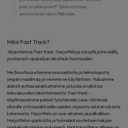
pian on pikkujoulut!” Elina summaa
ensimmäisen viikon fiiliksiään.
Mikä Fast Track?
Järjestämme Fast track -harjoitteluja syksyllä ja keväällä,
joustavasti opiskelijan aikataulu huomioiden.
Me Boostissa etsimme innovaatioita ja teknologioita
ympäri maailmaa ja viemme ne käytäntöön. Haluamme
aidosti auttaa asiakkaitamme ja luoda oivalluksia
tulevaisuuden rakentamisesta. Fast track -
ohjelmassamme pääset työstämään case-tehtävää
oikealle yritysasiakkaalle saaden ohjausta sekä arvokasta
kokemusta. Harjoittelu on osa-aikainen ja palkallinen.
Harjoittelun ajankohta ja työmäärä sovitetaan hakijan
opiskeluaikataulun mukaisesti. Heti harjoittelun jälkeen on