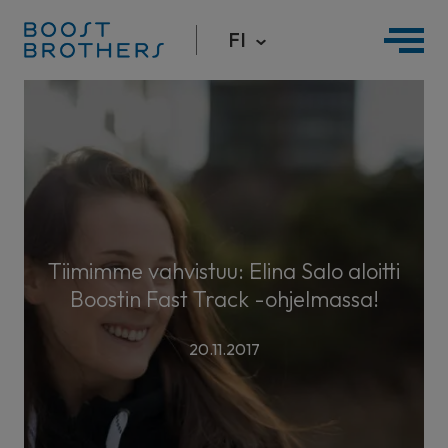
FI
Hyppää
sisältöön
Tiimimme vahvistuu: Elina Salo aloitti
Boostin Fast Track -ohjelmassa!
20.11.2017