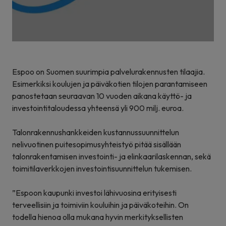
Espoo on Suomen suurimpia palvelurakennusten tilaajia.
Esimerkiksi koulujen ja päiväkotien tilojen parantamiseen
panostetaan seuraavan 10 vuoden aikana käyttö- ja
investointitaloudessa yhteensä yli 900 milj. euroa.
Talonrakennushankkeiden kustannussuunnittelun
nelivuotinen puitesopimusyhteistyö pitää sisällään
talonrakentamisen investointi- ja elinkaarilaskennan, sekä
toimitilaverkkojen investointisuunnittelun tukemisen.
”Espoon kaupunki investoi lähivuosina erityisesti
terveellisiin ja toimiviin kouluihin ja päiväkoteihin. On
todella hienoa olla mukana hyvin merkityksellisten