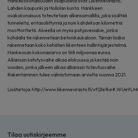
Hankekokonaisuuden osapuolina ovat Liikennevirasto,
Lahden kaupunki ja Hollolan kunta. Hankkeen
osakokonaisuus toteutetaan allianssimallilla, joka sisältää
tunneleita, eritasoliittymiä ja noin kahdeksan kilometriä
moottoritietä. Alueella on myös pohjavesialue, jonka
kohdalla tie rakennetaan betonikaukaloon. Tämän lisäksi
rakennetaan koko kehätien liikenteen hallintajärjestelmä.
Hankeosan kokonaisarvo on 168 miljoonaa euroa.
Allianssin kehitysvaihe alkaa elokuussa ja kestää noin
vuoden, jonka jälkeen alkaa allianssin toteutusvaihe.
Rakentaminen tulee valmistumaan arviolta vuonna 2021.
Lisätietoja:
http://www.liikennevirasto.fi/vt12letke#.WUe9L
Tilaa uutiskirjeemme