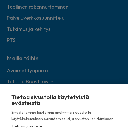
Teollinen rakennuttaminen
Palveluverkkosuunnittelu
Tutkimus ja kehitys
PTS
Meille töihin
Avoimet työpaikat
Tutustu Boostilaisiin
Lähetä avoin työhakemus
Tietoa sivustolla käytetyistä
evästeistä
Sivustollamme käytetään analyyttisiä evästeitä
käyttökokemuksen parantamiseksi ja sivuston kehittämiseen.
Kellosilta 7, 00520 Helsinki
Tietosuojaseloste