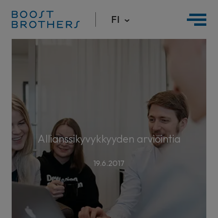
FI
Hyppää
sisältöön
Allianssikyvykkyyden arviointia
19.6.2017