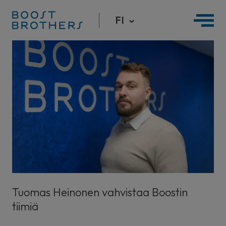
FI
Hyppää
sisältöön
Tuomas Heinonen vahvistaa Boostin
tiimiä