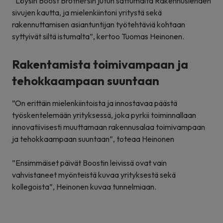
”Löysin Boost Brothersin jutun sattumalta Rakennuslehden
sivujen kautta, ja mielenkiintoni yritystä sekä
rakennuttamisen asiantuntijan työtehtäviä kohtaan
syttyivät siltä istumalta”, kertoo Tuomas Heinonen.
Rakentamista toimivampaan ja
tehokkaampaan suuntaan
”On erittäin mielenkiintoista ja innostavaa päästä
työskentelemään yrityksessä, joka pyrkii toiminnallaan
innovatiivisesti muuttamaan rakennusalaa toimivampaan
ja tehokkaampaan suuntaan”, toteaa Heinonen
”Ensimmäiset päivät Boostin leivissä ovat vain
vahvistaneet myönteistä kuvaa yrityksestä sekä
kollegoista”, Heinonen kuvaa tunnelmiaan.