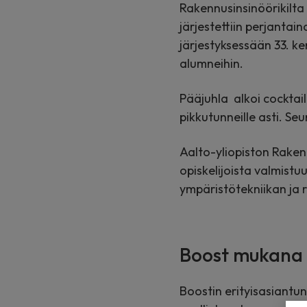
Rakennusinsinöörikilta 
järjestettiin perjanta
järjestyksessään 33. ker
alumneihin.
Pääjuhla alkoi cocktail
pikkutunneille asti. Se
Aalto-yliopiston Rakenn
opiskelijoista valmist
ympäristötekniikan ja 
Boost mukana 
Boostin erityisasiantun