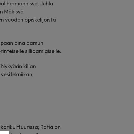
Puolihermannissa. Juhla
in Mökissä
sen vuoden opiskelijoista
n tapaan aina aamun
teiselle silliaamiaiselle.
 Nykyään killan
vesitekniikan,
arikulttuurissa; Ratia on