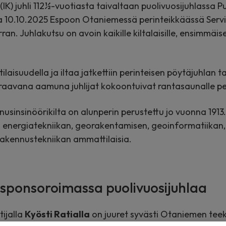
(IK) juhli 112½-vuotiasta taivaltaan puolivuosijuhlassa 
ina 10.10.2025 Espoon Otaniemessä perinteikkäässä Serv
ran. Juhlakutsu on avoin kaikille kiltalaisille, ensimmäi
tilaisuudella ja iltaa jatkettiin perinteisen pöytäjuhla
uraavana aamuna juhlijat kokoontuivat rantasaunalle perin
usinsinöörikilta on alunperin perustettu jo vuonna 1913.
uu energiatekniikan, georakentamisen, geoinformatiikan, 
rakennustekniikan ammattilaisia.
sponsoroimassa puolivuosijuhlaa
tijalla
Kyösti Ratialla
on juuret syvästi Otaniemen teekk