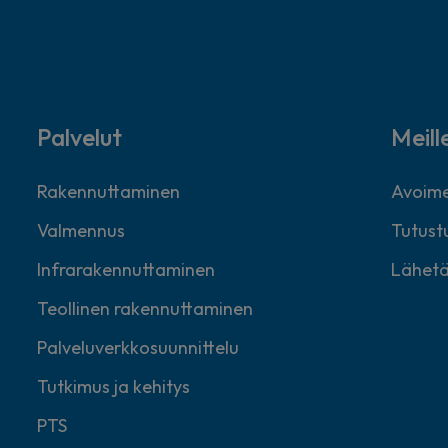
Palvelut
Meill
Rakennuttaminen
Avoime
Valmennus
Tutustu
Infrarakennuttaminen
Lähetä
Teollinen rakennuttaminen
Palveluverkkosuunnittelu
Tutkimus ja kehitys
PTS