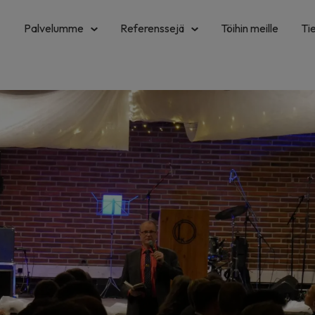
Palvelumme
Referenssejä
Töihin meille
Ti