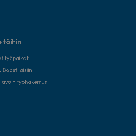
e töihin
t työpaikat
 Boostilaisiin
 avoin työhakemus