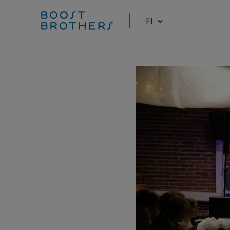
FI
Hyppää
sisältöön