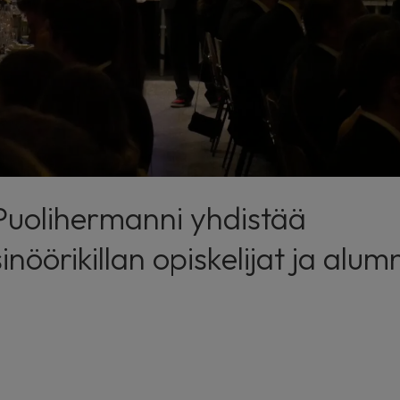
 Puolihermanni yhdistää
nöörikillan opiskelijat ja alumn