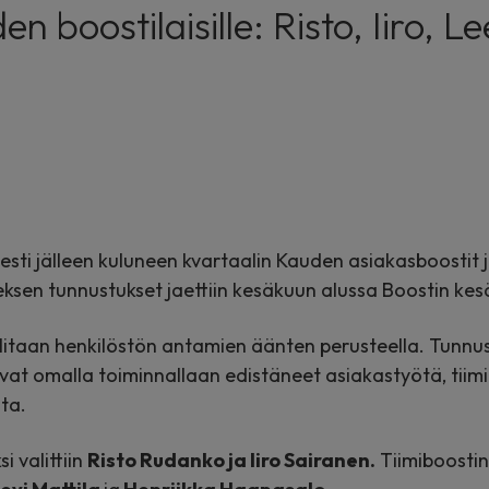
boostilaisille: Risto, Iiro, Le
esti jälleen kuluneen kvartaalin Kauden asiakasboostit j
ksen tunnustukset jaettiin kesäkuun alussa Boostin kes
litaan henkilöstön antamien äänten perusteella. Tunnus
 ovat omalla toiminnallaan edistäneet asiakastyötä, tii
ta.
 valittiin
Risto Rudanko ja Iiro Sairanen.
Tiimiboostin