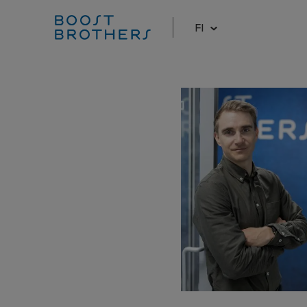
FI
Hyppää
sisältöön