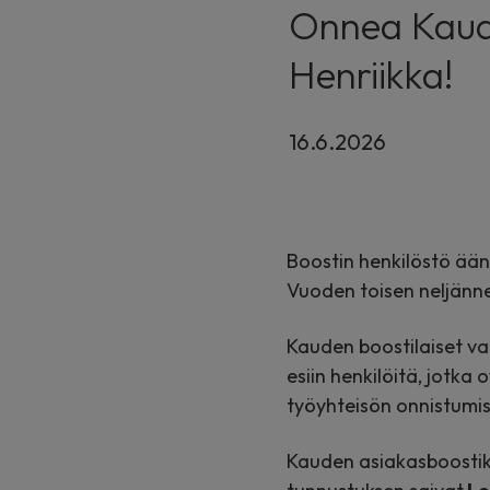
Onnea Kauden 
Henriikka!
16.6.2026
Boostin henkilöstö ään
Vuoden toisen neljänne
Kauden boostilaiset va
esiin henkilöitä, jotka
työyhteisön onnistumis
Kauden asiakasboostiksi