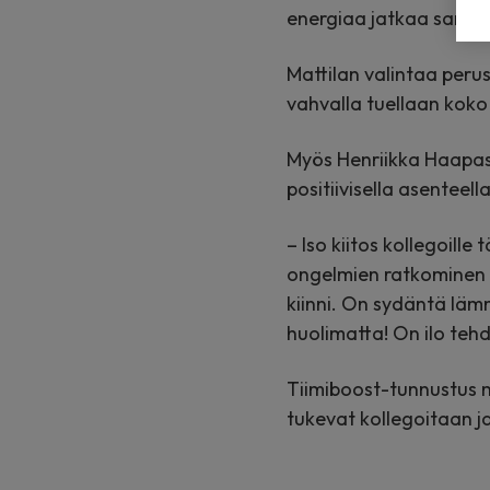
energiaa jatkaa samall
Mattilan valintaa perust
vahvalla tuellaan koko p
Myös Henriikka Haapasal
positiivisella asenteella
– Iso kiitos kollegoille
ongelmien ratkominen 
kiinni. On sydäntä läm
huolimatta! On ilo teh
Tiimiboost-tunnustus m
tukevat kollegoitaan ja