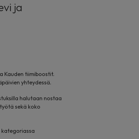
evi ja
a Kauden tiimiboostit.
äpäivien yhteydessä.
tuksilla halutaan nostaa
mityötä sekä koko
 kategoriassa