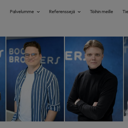
Palvelumme
Referenssejä
Töihin meille
Ti