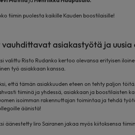
evi Mattila
ja
Henriikka Haapasalo.
o tiimin puolesta kaikille Kauden boostilaisille!
 vauhdittavat asiakastyötä ja uusia 
 valittu Risto Rudanko kertoo olevansa erityisen iloinen
einen työ asiakkaan kanssa.
iksi, että tämän asiakkuuden eteen on tehty paljon töitä.
hvasti tiiminä ja yhdessä, asiakkaan ja boostilaisten ka
men isoimman rakennuttajan toimintaa ja tehdä työtä, 
ollegoille äänistä!
si äänestetty Iiro Sairanen jakaa myös kiitoksensa tiimi