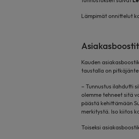
tunnustuksen saivat
Le
Lämpimät onnittelut kok
Asiakasboostit
Kauden asiakasboostiksi
taustalla on pitkäjänt
– Tunnustus ilahdutti s
olemme tehneet sitä va
päästä kehittämään Suo
merkitystä. Iso kiitos k
Toiseksi asiakasboostik