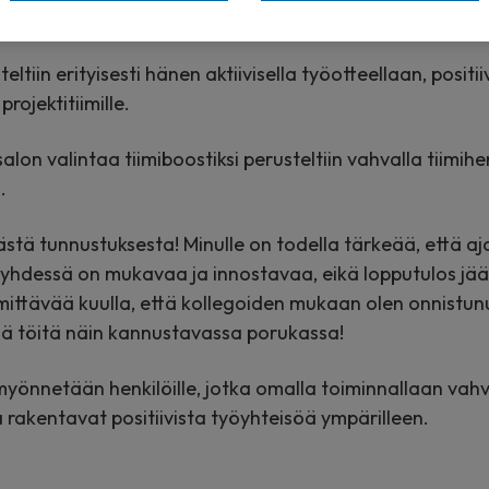
a tekemisen meiningillä myös tulevaisuudessa.
eltiin erityisesti hänen aktiivisella työotteellaan, positi
rojektitiimille.
on valintaa tiimiboostiksi perusteltiin vahvalla tiimihe
.
 tästä tunnustuksesta! Minulle on todella tärkeää, että aj
yhdessä on mukavaa ja innostavaa, eikä lopputulos jää
mittävää kuulla, että kollegoiden mukaan olen onnistunu
dä töitä näin kannustavassa porukassa!
yönnetään henkilöille, jotka omalla toiminnallaan vahv
 rakentavat positiivista työyhteisöä ympärilleen.