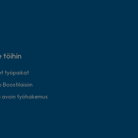
e töihin
t työpaikat
 Boostilaisiin
 avoin työhakemus