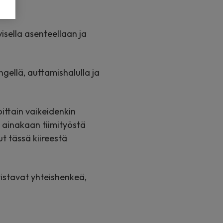
ivisella asenteellaan ja
ngellä, auttamishalulla ja
oittain vaikeidenkin
 ainakaan tiimityöstä
t tässä kiireestä
istavat yhteishenkeä,