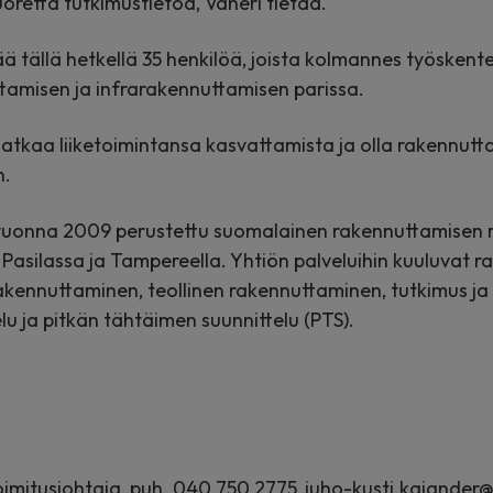
oretta tutkimustietoa, Vaheri tietää.
tää tällä hetkellä 35 henkilöä, joista kolmannes työske
ttamisen ja infrarakennuttamisen parissa.
jatkaa liiketoimintansa kasvattamista ja olla rakennut
n.
vuonna 2009 perustettu suomalainen rakennuttamisen r
t Pasilassa ja Tampereella. Yhtiön palveluihin kuuluvat 
kennuttaminen, teollinen rakennuttaminen, tutkimus ja
u ja pitkän tähtäimen suunnittelu (PTS).
oimitusjohtaja, puh. 040 750 2775,
juho-kusti.kajander@