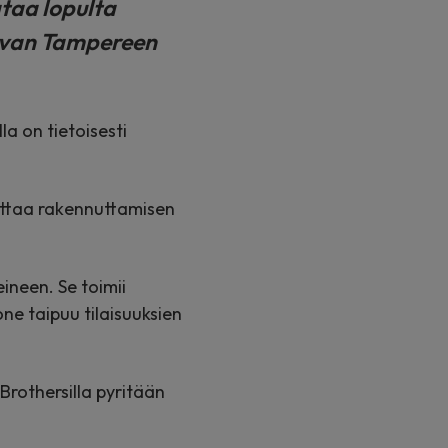
ataa lopulta
aivan Tampereen
a on tietoisesti
kuttaa rakennuttamisen
ineen. Se toimii
ne taipuu tilaisuuksien
Brothersilla pyritään