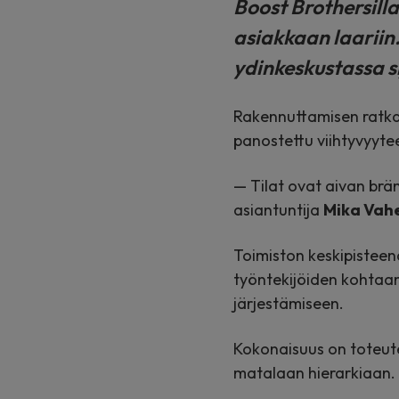
Boost Brothersilla
asiakkaan laariin
ydinkeskustassa sij
Rakennuttamisen ratkai
panostettu viihtyvyyte
— Tilat ovat aivan brä
asiantuntija
Mika Vahe
Toimiston keskipisteenä
työntekijöiden kohtaami
järjestämiseen.
Kokonaisuus on toteutet
matalaan hierarkiaan.