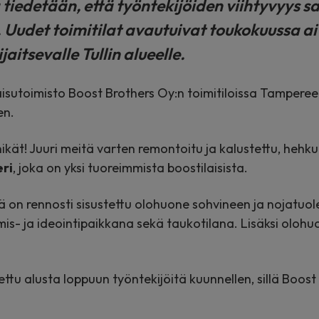
 tiedetään, että työntekijöiden viihtyvyys s
. Uudet toimitilat avautuivat toukokuussa 
aitsevalle Tullin alueelle.
sutoimisto Boost Brothers Oy:n toimitiloissa Tampereell
en.
nikät! Juuri meitä varten remontoitu ja kalustettu, heh
ri
, joka on yksi tuoreimmista boostilaisista.
 on rennosti sisustettu olohuone sohvineen ja nojatuole
s- ja ideointipaikkana sekä taukotilana. Lisäksi olohuo
tu alusta loppuun työntekijöitä kuunnellen, sillä Boost 