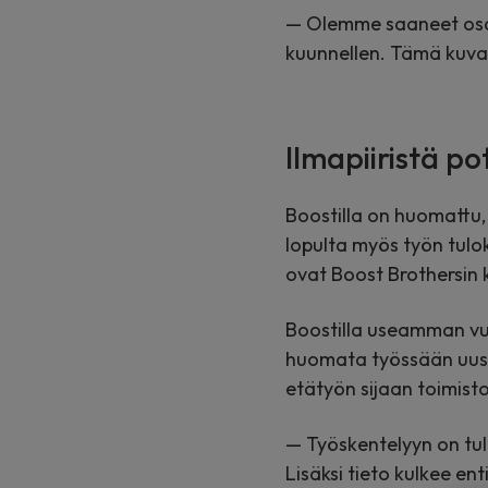
— Olemme saaneet osal
kuunnellen. Tämä kuvas
Ilmapiiristä po
Boostilla on huomattu
lopulta myös työn tulo
ovat Boost Brothersin 
Boostilla useamman vu
huomata työssään uusie
etätyön sijaan toimisto
— Työskentelyyn on tull
Lisäksi tieto kulkee en