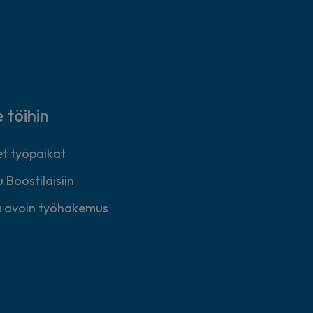
e töihin
t työpaikat
 Boostilaisiin
 avoin työhakemus