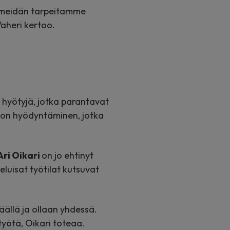
y meidän tarpeitamme
aheri kertoo.
hyötyjä, jotka parantavat
edon hyödyntäminen, jotka
Ari Oikari
on jo ehtinyt
luisat työtilat kutsuvat
äällä ja ollaan yhdessä.
työtä, Oikari toteaa.