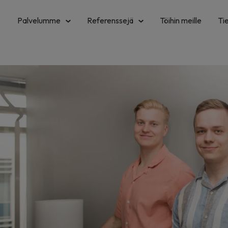
Palvelumme
Referenssejä
Töihin meille
Ti