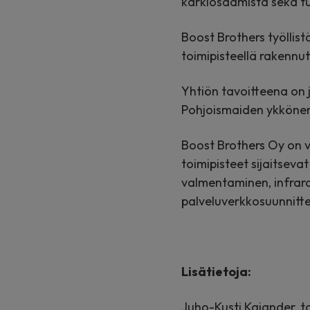
kärkiosaamista sekä tu
Boost Brothers työllis
toimipisteellä rakennu
Yhtiön tavoitteena on 
Pohjoismaiden ykköne
Boost Brothers Oy on 
toimipisteet sijaitseva
valmentaminen, infrara
palveluverkkosuunnittel
Lisätietoja:
Juho-Kusti Kajander, t