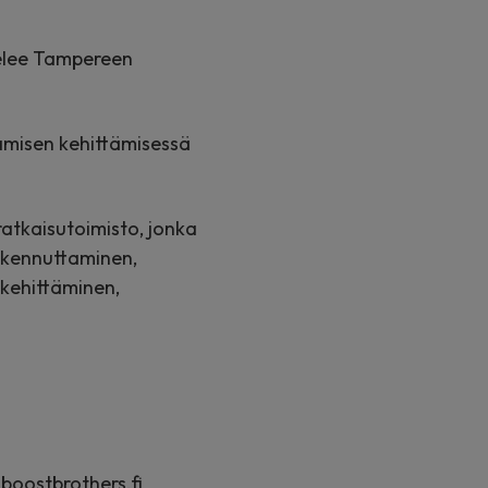
ntelee Tampereen
tamisen kehittämisessä
atkaisutoimisto, jonka
rakennuttaminen,
 kehittäminen,
boostbrothers.fi