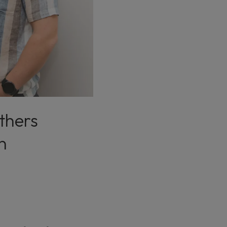
thers
n