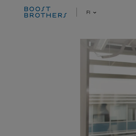
FI
Hyppää
sisältöön