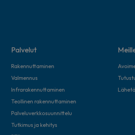
Palvelut
Meill
Rakennuttaminen
Avoime
Valmennus
Tutustu
Infrarakennuttaminen
Lähetä
Teollinen rakennuttaminen
Palveluverkkosuunnittelu
Tutkimus ja kehitys