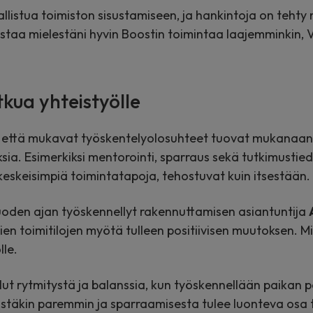
listua toimiston sisustamiseen, ja hankintoja on teht
taa mielestäni hyvin Boostin toimintaa laajemminkin, V
tkua yhteistyölle
, että mukavat työskentelyolosuhteet tuovat mukanaan 
ksia. Esimerkiksi mentorointi, sparraus sekä tutkimusti
keskeisimpiä toimintatapoja, tehostuvat kuin itsestään.
oden ajan työskennellyt rakennuttamisen asiantuntija
n toimitilojen myötä tulleen positiivisen muutoksen. Mie
lle.
ut rytmitystä ja balanssia, kun työskennellään paikan p
tistäkin paremmin ja sparraamisesta tulee luonteva osa 