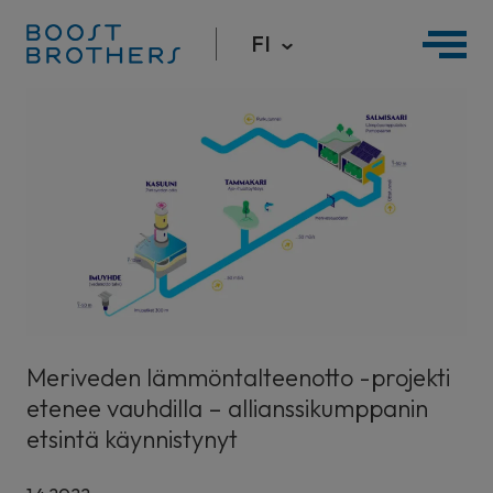
FI
Hyppää
sisältöön
Meriveden lämmöntalteenotto -projekti
etenee vauhdilla – allianssikumppanin
etsintä käynnistynyt