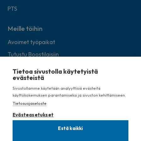
PTS
Meille töihin
Avoimet työpaikat
Tutustu Boostilaisiin
Lähetä avoin työhakemus
Tietoa sivustolla käytetyistä
evästeistä
Sivustollamme käytetään analyyttisiä evästeitä
käyttökokemuksen parantamiseksi ja sivuston kehittämiseen.
Kellosilta 7, 00520 Helsinki
Tietosuojaseloste
+358 (0)40 750 2775
Evästeasetukset
info (at) boostbrothers.fi
Estä kaikki
Tietosuojaseloste