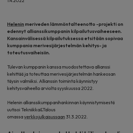
1.4.2022
Helenin
meriveden lämmöntalteenotto -projekti on
edennyt allianssikumppanin kilpailutusvaiheeseen.
Kansainvälisessä kilpailutuksessa etsitään sopivaa
kumppania merivesijärjestelmän kehitys- ja
toteutusvaiheisiin.
Tulevan kumppanin kanssa muodostettava allianssi
kehittää ja toteuttaa merivesijärjestelmän hankeosan
täysin valmiiksi. Allianssin toiminta käynnistyy
kehitysvaiheella arviolta syyskuussa 2022.
Helenin allianssikumppanihankinnan käynnistymisestä
uutisoi Tekniikka&Talous
omassa
verkkojulkaisussaan
31.3.2022.