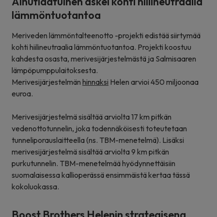
Ainutlaatuinen askel kohti hiilineutraalia
lämmöntuotantoa
Meriveden lämmöntalteenotto -projekti edistää siirtymää
kohti hiilineutraalia lämmöntuotantoa. Projekti koostuu
kahdesta osasta, merivesijärjestelmästä ja Salmisaaren
lämpöpumppulaitoksesta.
Merivesijärjestelmän
hinnaksi
Helen arvioi 450 miljoonaa
euroa.
Merivesijärjestelmä sisältää arviolta 17 km pitkän
vedenottotunnelin, joka todennäköisesti toteutetaan
tunneliporauslaitteella (ns. TBM-menetelmä). Lisäksi
merivesijärjestelmä sisältää arviolta 9 km pitkän
purkutunnelin. TBM-menetelmää hyödynnettäisiin
suomalaisessa kallioperässä ensimmäistä kertaa tässä
kokoluokassa.
Boost Brothers Helenin strategisena