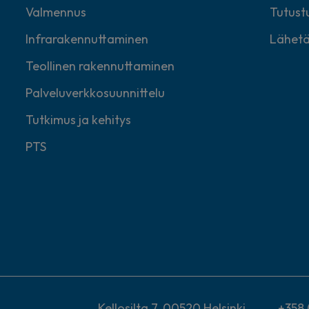
Valmennus
Tutustu
Infrarakennuttaminen
Lähetä
Teollinen rakennuttaminen
Palveluverkkosuunnittelu
Tutkimus ja kehitys
PTS
Kellosilta 7, 00520 Helsinki
+358 