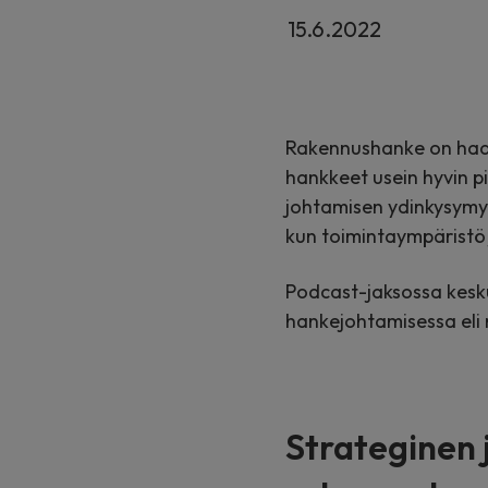
15.6.2022
Rakennushanke on haas
hankkeet usein hyvin p
johtamisen ydinkysymyk
kun toimintaympäristö 
Podcast-jaksossa kesku
hankejohtamisessa el
Strateginen