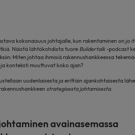
tava kokonaisuus johtajalle, kun rakentaminen on jo i
itkiä. Näistä lähtökohdista tuore
Buildertalk
-podcast k
siin: Miten johtaa ihmisiä rakennushankkeessa tekemään
ja konteksti muuttuvat koko ajan?
stellaan uudenlaisesta ja erittäin ajankohtaisesta läh
i rakennushankkeen
strategisesta johtamisesta
.
 johtaminen avainasemassa