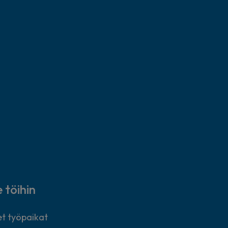
e töihin
t työpaikat