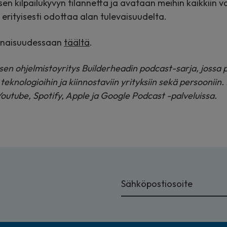
en kilpailukyvyn tilannetta ja avataan meihin kaikkiin 
erityisesti odottaa alan tulevaisuudelta.
onaisuudessaan
täältä
.
isen ohjelmistoyritys Builderheadin podcast-sarja, joss
, teknologioihin ja kiinnostaviin yrityksiin sekä persooniin
utube, Spotify, Apple ja Google Podcast -palveluissa.