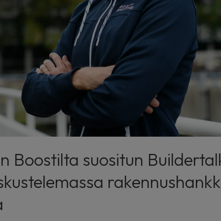
n Boostilta suositun Builderta
eskustelemassa rakennushank
a