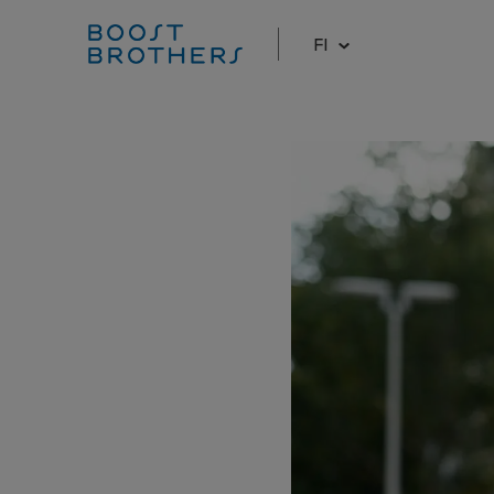
FI
Hyppää
sisältöön