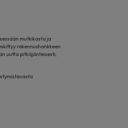
tsessään mutkikasta ja
eskittyy rakennushankkeen
 uutta pitkäjänteisesti,
estymistavasta