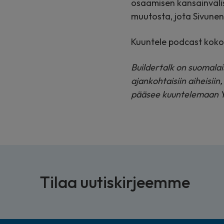
osaamisen kansainvälis
muutosta, jota Sivunen 
Kuuntele podcast kok
Buildertalk on suomala
ajankohtaisiin aiheisiin
pääsee kuuntelemaan Yo
Tilaa uutiskirjeemme