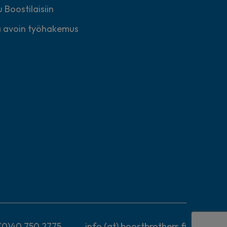
 Boostilaisiin
 avoin työhakemus
(0)40 750 2775
info (at) boostbrothers.fi