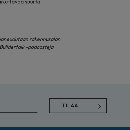
vaikuttavaa suurta
a paneudutaan rakennusalan
. Buildertalk -podcasteja