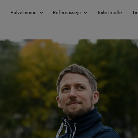
Palvelumme
Referenssejä
Töihin meille
Ti