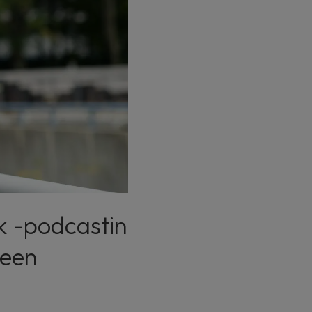
lk -podcastin
keen