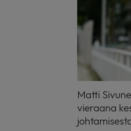
Matti Sivune
vieraana k
johtamisest