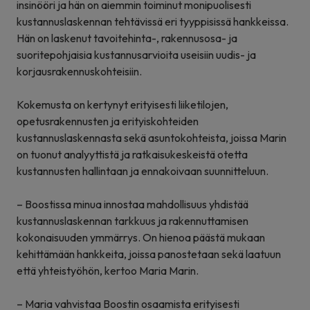
insinööri ja hän on aiemmin toiminut monipuolisesti
kustannuslaskennan tehtävissä eri tyyppisissä hankkeissa.
Hän on laskenut tavoitehinta-, rakennusosa- ja
suoritepohjaisia kustannusarvioita useisiin uudis- ja
korjausrakennuskohteisiin.
Kokemusta on kertynyt erityisesti liiketilojen,
opetusrakennusten ja erityiskohteiden
kustannuslaskennasta sekä asuntokohteista, joissa Marin
on tuonut analyyttistä ja ratkaisukeskeistä otetta
kustannusten hallintaan ja ennakoivaan suunnitteluun.
– Boostissa minua innostaa mahdollisuus yhdistää
kustannuslaskennan tarkkuus ja rakennuttamisen
kokonaisuuden ymmärrys. On hienoa päästä mukaan
kehittämään hankkeita, joissa panostetaan sekä laatuun
että yhteistyöhön, kertoo Maria Marin.
– Maria vahvistaa Boostin osaamista erityisesti