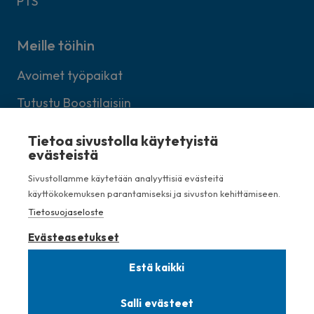
PTS
Meille töihin
Avoimet työpaikat
Tutustu Boostilaisiin
Lähetä avoin työhakemus
Tietoa sivustolla käytetyistä
evästeistä
Sivustollamme käytetään analyyttisiä evästeitä
käyttökokemuksen parantamiseksi ja sivuston kehittämiseen.
Kellosilta 7, 00520 Helsinki
Tietosuojaseloste
+358 (0)40 750 2775
Evästeasetukset
info (at) boostbrothers.fi
Estä kaikki
Tietosuojaseloste
Salli evästeet
Evästeasetukset