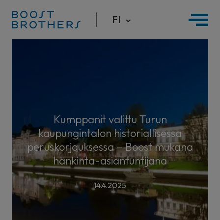
FI
Hyppää
sisältöön
Kumppanit valittu Turun
kaupungintalon historiallisessa
peruskorjauksessa – Boost mukana
hankinta-asiantuntijana
14.4.2025