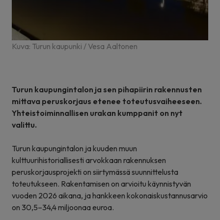
Kuva: Turun kaupunki / Vesa Aaltonen
Turun kaupungintalon ja sen pihapiirin rakennusten
mittava peruskorjaus etenee toteutusvaiheeseen.
Yhteistoiminnallisen urakan kumppanit on nyt
valittu.
Turun kaupungintalon ja kuuden muun
kulttuurihistoriallisesti arvokkaan rakennuksen
peruskorjausprojekti on siirtymässä suunnittelusta
toteutukseen. Rakentamisen on arvioitu käynnistyvän
vuoden 2026 aikana, ja hankkeen kokonaiskustannusarvio
on 30,5–34,4 miljoonaa euroa.