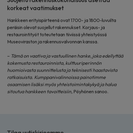
korkeat vaatimukset
Hankkeen erityispiirteenä ovat 1700- ja 1800-luvuilta
peräisin olevat suojellut rakennukset. Korjaus- ja
restaurointityöt toteutetaan tiiviissä yhteistyössä
Museoviraston ja rakennusvalvonnan kanssa.
–
Tämä on vaativa ja vastuullinen hanke, joka edellyttää
kokemusta restauroinnista, kulttuuriperinnön
huomioivasta suunnittelusta ja teknisesti haastavista
ratkaisuista. Kumppanivalinnoissa painotimme
osaamisen lisäksi myös yhteistoimintakykyä ja halua
sitoutua hankkeen tavoitteisiin,
Pöyhönen sanoo.
Tilaa uutiskirjeemme