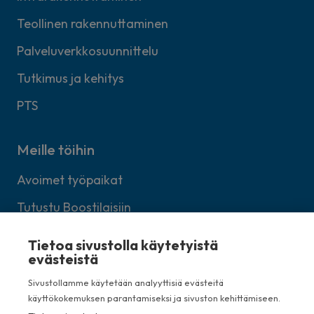
Teollinen rakennuttaminen
Palveluverkkosuunnittelu
Tutkimus ja kehitys
PTS
Meille töihin
Avoimet työpaikat
Tutustu Boostilaisiin
Lähetä avoin työhakemus
Tietoa sivustolla käytetyistä
evästeistä
Sivustollamme käytetään analyyttisiä evästeitä
käyttökokemuksen parantamiseksi ja sivuston kehittämiseen.