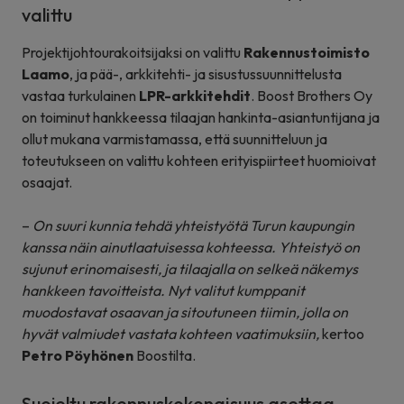
valittu
Projektijohtourakoitsijaksi on valittu
Rakennustoimisto
Laamo
, ja pää-, arkkitehti- ja sisustussuunnittelusta
vastaa turkulainen
LPR-arkkitehdit
. Boost Brothers Oy
on toiminut hankkeessa tilaajan hankinta-asiantuntijana ja
ollut mukana varmistamassa, että suunnitteluun ja
toteutukseen on valittu kohteen erityispiirteet huomioivat
osaajat.
–
On suuri kunnia tehdä yhteistyötä Turun kaupungin
kanssa näin ainutlaatuisessa kohteessa. Yhteistyö on
sujunut erinomaisesti, ja tilaajalla on selkeä näkemys
hankkeen tavoitteista. Nyt valitut kumppanit
muodostavat osaavan ja sitoutuneen tiimin, jolla on
hyvät valmiudet vastata kohteen vaatimuksiin,
kertoo
Petro Pöyhönen
Boostilta.
Suojeltu rakennuskokonaisuus asettaa