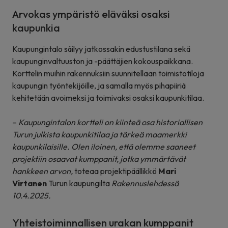
Arvokas ympäristö eläväksi osaksi
kaupunkia
Kaupungintalo säilyy jatkossakin edustustilana sekä
kaupunginvaltuuston ja -päättäjien kokouspaikkana.
Korttelin muihin rakennuksiin suunnitellaan toimistotiloja
kaupungin työntekijöille, ja samalla myös pihapiiriä
kehitetään avoimeksi ja toimivaksi osaksi kaupunkitilaa.
–
Kaupungintalon kortteli on kiinteä osa historiallisen
Turun julkista kaupunkitilaa ja tärkeä maamerkki
kaupunkilaisille. Olen iloinen, että olemme saaneet
projektiin osaavat kumppanit, jotka ymmärtävät
hankkeen arvon,
toteaa projektipäällikkö
Mari
Virtanen
Turun kaupungilta
Rakennuslehdessä
10.4.2025.
Yhteistoiminnallisen urakan kumppanit