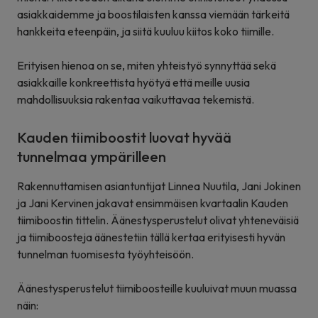
asiakkaidemme ja boostilaisten kanssa viemään tärkeitä
hankkeita eteenpäin, ja siitä kuuluu kiitos koko tiimille.
Erityisen hienoa on se, miten yhteistyö synnyttää sekä
asiakkaille konkreettista hyötyä että meille uusia
mahdollisuuksia rakentaa vaikuttavaa tekemistä.
Kauden tiimiboostit luovat hyvää
tunnelmaa ympärilleen
Rakennuttamisen asiantuntijat Linnea Nuutila, Jani Jokinen
ja Jani Kervinen jakavat ensimmäisen kvartaalin Kauden
tiimiboostin tittelin. Äänestysperustelut olivat yhteneväisiä
ja tiimiboosteja äänestetiin tällä kertaa erityisesti hyvän
tunnelman tuomisesta työyhteisöön.
Äänestysperustelut tiimiboosteille kuuluivat muun muassa
näin: