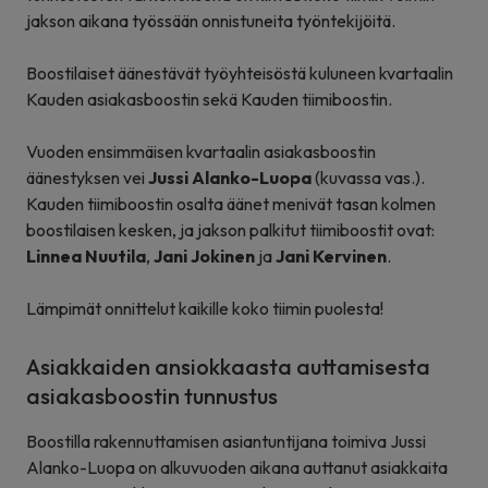
jakson aikana työssään onnistuneita työntekijöitä.
Boostilaiset äänestävät työyhteisöstä kuluneen kvartaalin
Kauden asiakasboostin sekä Kauden tiimiboostin.
Vuoden ensimmäisen kvartaalin asiakasboostin
äänestyksen vei
Jussi Alanko-Luopa
(kuvassa vas.).
Kauden tiimiboostin osalta äänet menivät tasan kolmen
boostilaisen kesken, ja jakson palkitut tiimiboostit ovat:
Linnea Nuutila
,
Jani Jokinen
ja
Jani Kervinen
.
Lämpimät onnittelut kaikille koko tiimin puolesta!
Asiakkaiden ansiokkaasta auttamisesta
asiakasboostin tunnustus
Boostilla rakennuttamisen asiantuntijana toimiva Jussi
Alanko-Luopa on alkuvuoden aikana auttanut asiakkaita