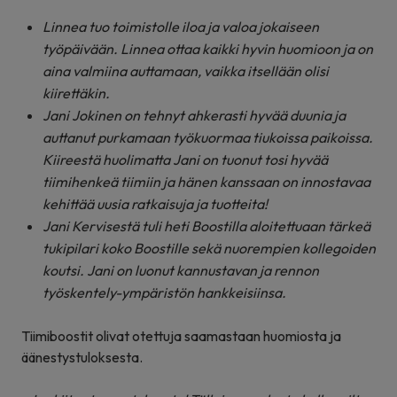
Linnea tuo toimistolle iloa ja valoa jokaiseen
työpäivään. Linnea ottaa kaikki hyvin huomioon ja on
aina valmiina auttamaan, vaikka itsellään olisi
kiirettäkin.
Jani Jokinen on tehnyt ahkerasti hyvää duunia ja
auttanut purkamaan työkuormaa tiukoissa paikoissa.
Kiireestä huolimatta Jani on tuonut tosi hyvää
tiimihenkeä tiimiin ja hänen kanssaan on innostavaa
kehittää uusia ratkaisuja ja tuotteita!
Jani Kervisestä tuli heti Boostilla aloitettuaan tärkeä
tukipilari koko Boostille sekä nuorempien kollegoiden
koutsi. Jani on luonut kannustavan ja rennon
työskentely-ympäristön hankkeisiinsa.
Tiimiboostit olivat otettuja saamastaan huomiosta ja
äänestystuloksesta.