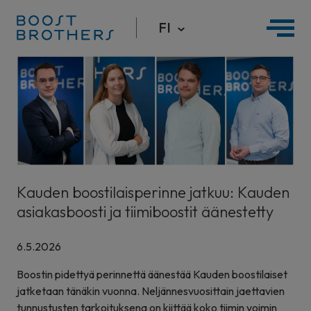
FI
Hyppää
sisältöön
Kauden boostilaisperinne jatkuu: Kauden
asiakasboosti ja tiimiboostit äänestetty
6.5.2026
Boostin pidettyä perinnettä äänestää Kauden boostilaiset
jatketaan tänäkin vuonna. Neljännesvuosittain jaettavien
tunnustusten tarkoituksena on kiittää koko tiimin voimin