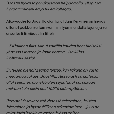
Boostin hyvässä porukassa on helppoa olla, ylläpitää
hyvää tiimihenkeä ja tukea kollegaa.
Alkuvuodesta Boostilla aloittanut Jani Kervinen on hienosti
ottanut paikkansa toimivan tiimityön mahdollistajana ja sai
ansaitusti tiimiboostin tittelin.
–
Kiitollinen fiilis. Minut valittiin kauden boostilaiseksi
yhdessä Linnean ja Janin kanssa – iso kiitos
luottamuksesta!
Erityisen hienolta tämä tuntuu, kun takana on vasta
muutama kuukausi Boostilla. Alusta asti on kuitenkin
ollut sellainen olo, että olen sujahtanut porukkaan
mukaan kuin olisin ollut täällä pidempäänkin.
Perusteluissa korostui yhdessä tekeminen, toisten
tukeminen ja hyvän fiiliksen rakentaminen – juuri ne
asiat, joita itsekin arvostan työssä eniten.