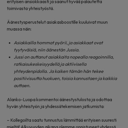
erityisen ansiokkaasti ja saanut hyvää palautetta
toimivasta yhteistyöstä.
Äänestysperustelut asiakasboostille kuuluivat muun
muassa näin:
Asiakkailla hommat pyörii, ja asiakkaat ovat
tyytyväisiä, niin äänestän Jussia.
Jussi on auttanut asiakkaita nopealla reagoinnilla,
ratkaisukeskeisyydellä ja aktiivisella
yhteydenpidolla. Ja kaiken tämän hän tekee
positiivisuutta huokuen, toisia kannustaen ja kaikkia
auttaen.
Alanko-Luopa kommentoi äänestystulosta ja odottaa
hyvän yhteistyön ja yhdessätekemisen jatkumista:
– Kollegoilta saatu tunnustus lämmittää erityisen suuresti
mieltä! Alkuvuoden aikana olemme onnistuneet yhdessä