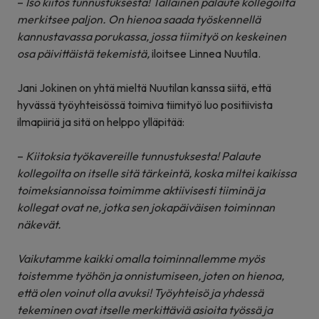
–
Iso kiitos tunnustuksesta! Tällainen palaute kollegoilta
merkitsee paljon. On hienoa saada työskennellä
kannustavassa porukassa, jossa tiimityö on keskeinen
osa päivittäistä tekemistä,
iloitsee Linnea Nuutila.
Jani Jokinen on yhtä mieltä Nuutilan kanssa siitä, että
hyvässä työyhteisössä toimiva tiimityö luo positiivista
ilmapiiriä ja sitä on helppo ylläpitää:
–
Kiitoksia työkavereille tunnustuksesta! Palaute
kollegoilta on itselle sitä tärkeintä, koska miltei kaikissa
toimeksiannoissa toimimme aktiivisesti tiiminä ja
kollegat ovat ne, jotka sen jokapäiväisen toiminnan
näke
vät
.
Vaikutamme kaikki omalla toiminnallemme myös
toistemme työhön ja onnistumiseen, joten on hienoa,
että olen voinut olla avuksi! Työyhteisö ja yhdessä
tekeminen ovat itselle merkittäviä asioita työssä ja