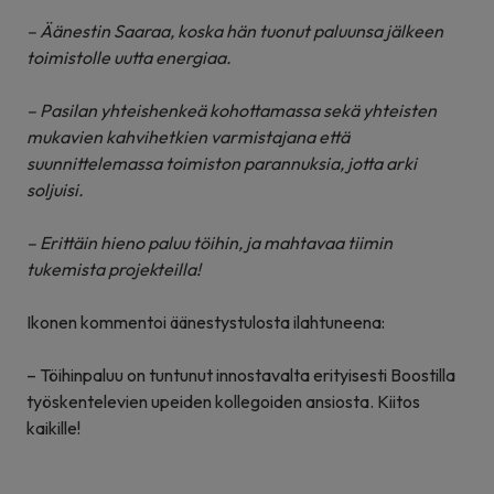
– Äänestin Saaraa, koska hän tuonut paluunsa jälkeen
toimistolle uutta energiaa.
– Pasilan yhteishenkeä kohottamassa sekä yhteisten
mukavien kahvihetkien varmistajana että
suunnittelemassa toimiston parannuksia, jotta arki
soljuisi.
– Erittäin hieno paluu töihin, ja mahtavaa tiimin
tukemista projekteilla!
Ikonen kommentoi äänestystulosta ilahtuneena:
– Töihinpaluu on tuntunut innostavalta erityisesti Boostilla
työskentelevien upeiden kollegoiden ansiosta. Kiitos
kaikille!