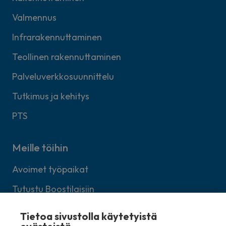
Valmennus
Infrarakennuttaminen
Teollinen rakennuttaminen
Palveluverkkosuunnittelu
Tutkimus ja kehitys
PTS
Meille töihin
Avoimet työpaikat
Tutustu Boostilaisiin
Lähetä avoin työhakemus
Tietoa sivustolla käytetyistä