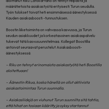
aloittanut Riku Latokartano on tehnyt reipasta ja
määrätietoista asiakastyötä erityisesti Turun seudulla.
Työn tulokset toivat heti ensimmäisessä äänestyksessä
Kauden asiakasboosti -tunnustuksen.
Boostin liiketoiminta on vahvassa kasvussa, ja Turun
seudun asiakkuudet ja korkeatasoinen asiakaspalvelu
tukevat tätä kasvusuunnitelmaa. Kollegat Boostilla
antoivat seuraavat perustelut Asiakasboosti-
äänestyksessä:
– Riku on tehnyt erinomaista asiakastyötä heti Boostilla
aloitettuaan!
– Äänestin Rikua, koska hänellä on ollut aktiivista
asiakastoimintaa Turun suunnalla.
– Asiakasliidejä on viuhunut Turun suunnilta sitä tahtia,
että hihat on tosiaan kääritty ja syksy startannut