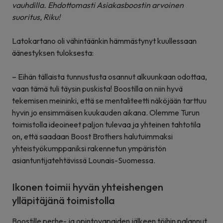
vauhdilla. Ehdottomasti Asiakasboostin arvoinen
suoritus, Riku!
Latokartano oli vähintäänkin hämmästynyt kuullessaan
äänestyksen tuloksesta:
– Eihän tällaista tunnustusta osannut alkuunkaan odottaa,
vaan tämä tuli täysin puskista! Boostilla on niin hyvä
tekemisen meininki, että se mentaliteetti näköjään tarttuu
hyvin jo ensimmäisen kuukauden aikana. Olemme Turun
toimistolla ideoineet paljon tulevaa ja yhteinen tahtotila
on, että saadaan Boost Brothers halutuimmaksi
yhteistyökumppaniksi rakennetun ympäristön
asiantuntijatehtävissä Lounais-Suomessa.
Ikonen toimii hyvän yhteishengen
ylläpitäjänä toimistolla
Boostille perhe- ja opintovapaiden jälkeen töihin palannut