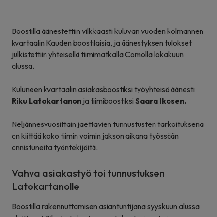
Boostilla äänestettiin vilkkaasti kuluvan vuoden kolmannen
kvartaalin Kauden boostilaisia, ja äänestyksen tulokset
julkistettiin yhteisellä tiimimatkalla Comolla lokakuun
alussa.
Kuluneen kvartaalin asiakasboostiksi työyhteisö äänesti
Riku Latokartanon
ja tiimiboostiksi
Saara Ikosen.
Neljännesvuosittain jaettavien tunnustusten tarkoituksena
on kiittää koko tiimin voimin jakson aikana työssään
onnistuneita työntekijöitä.
Vahva asiakastyö toi tunnustuksen
Latokartanolle
Boostilla rakennuttamisen asiantuntijana syyskuun alussa