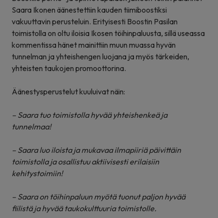
Saara Ikonen äänestettiin kauden tiimiboostiksi
vakuuttavin perusteluin. Erityisesti Boostin Pasilan
toimistolla on oltu iloisia Ikosen töihinpaluusta, sillä useassa
kommentissa hänet mainittiin muun muassa hyvän
tunnelman ja yhteishengen luojana ja myös tärkeiden,
yhteisten taukojen promoottorina.
Äänestysperustelut kuuluivat näin:
– Saara tuo toimistolla hyvää yhteishenkeä ja
tunnelmaa!
– Saara luo iloista ja mukavaa ilmapiiriä päivittäin
toimistolla ja osallistuu aktiivisesti erilaisiin
kehitystoimiin!
– Saara on töihinpaluun myötä tuonut paljon hyvää
fiilistä ja hyvää taukokulttuuria toimistolle.