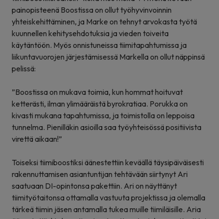
painopisteenä Boostissa on ollut työhyvinvoinnin
yhteiskehittäminen, ja Marke on tehnyt arvokasta työtä
kuunnellen kehitysehdotuksia ja vieden toiveita
käytäntöön. Myös onnistuneissa tiimitapahtumissa ja
liikuntavuorojen järjestämisessä Markella on ollut näppinsä
pelissä:
”Boostissa on mukava toimia, kun hommat hoituvat
ketterästi, ilman ylimääräistä byrokratiaa. Porukka on
kivasti mukana tapahtumissa, ja toimistolla on leppoisa
tunnelma. Pienilläkin asioilla saa työyhteisössä positiivista
virettä aikaan!”
Toiseksi tiimiboostiksi äänestettiin keväällä täysipäiväisesti
rakennuttamisen asiantuntijan tehtävään siirtynyt Ari
saatuaan DI-opintonsa pakettiin. Ari on näyttänyt
tiimityötaitonsa ottamalla vastuuta projektissa ja olemalla
tärkeä tiimin jäsen antamalla tukea muille tiimiläisille. Aria