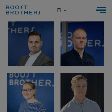
FI
Hyppää
sisältöön