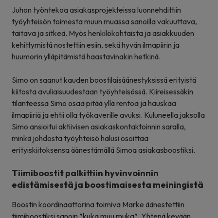
Juhon työntekoa asiakasprojekteissa luonnehdittiin
työyhteisön toimesta muun muassa sanoilla vakuuttava,
taitava ja sitkeä. Myös henkilökohtaista ja asiakkuuden
kehittymistä nostettiin esiin, sekä hyvän ilmapiirin ja
huumorin ylläpitämistä haastavinakin hetkinä.
Simo on saanut kauden boostilaisäänestyksissä erityistä
kiitosta avuliaisuudestaan työyhteisössä. Kiireisessäkin
tilanteessa Simo osaa pitää yllä rentoa ja hauskaa
ilmapiiriä ja ehtii olla työkaverille avuksi. Kuluneella jaksolla
Simo ansioitui aktiivisen asiakaskontaktoinnin saralla,
minkä johdosta työyhteisö halusi osoittaa
erityiskiitoksensa äänestämällä Simoa asiakasboostiksi.
Tiimiboostit palkittiin hyvinvoinnin
edistämisestä ja boostimaisesta meiningistä
Boostin koordinaattorina toimiva Marke äänestettiin
tiimiboostiksi sanoin ”kuka muu muka”. Yhtenä kevään