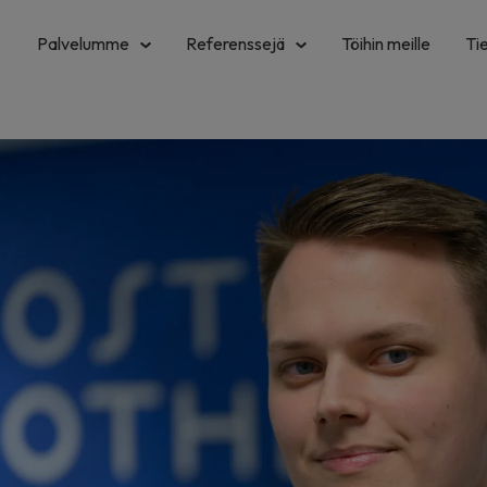
Palvelumme
Referenssejä
Töihin meille
Ti