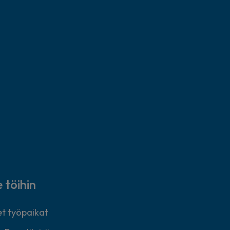
e töihin
t työpaikat