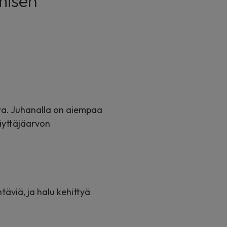
amisen
ta. Juhanalla on aiempaa
käyttäjäarvon
äviä, ja halu kehittyä