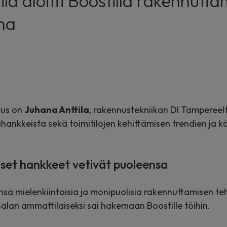
la aloitti Boostilla rakennutt
ana
tus on
Juhana Anttila
, rakennustekniikan DI Tampereel
hankkeista sekä toimitilojen kehittämisen trendien ja 
iset hankkeet vetivät puoleensa
sä mielenkiintoisia ja monipuolisia rakennuttamisen teht
lan ammattilaiseksi sai hakemaan Boostille töihin.