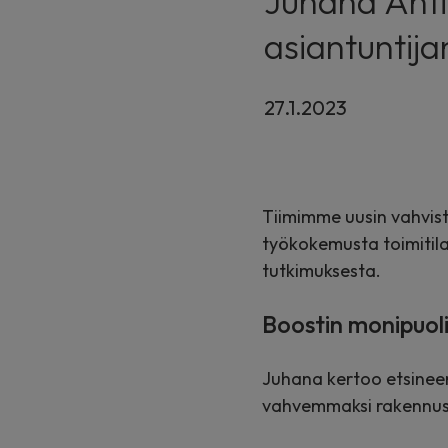
Juhana Antti
asiantuntij
27.1.2023
Tiimimme uusin vahvis
työkokemusta toimitila
tutkimuksesta.
Boostin monipuol
Juhana kertoo etsineen
vahvemmaksi rakennusa