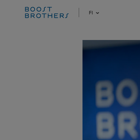
FI
Hyppää
sisältöön