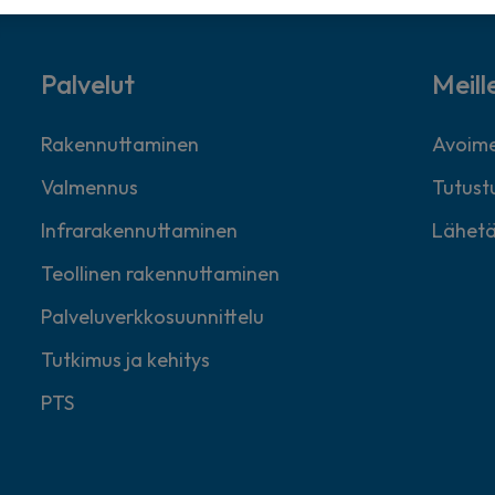
Palvelut
Meill
Rakennuttaminen
Avoime
Valmennus
Tutustu
Infrarakennuttaminen
Lähetä
Teollinen rakennuttaminen
Palveluverkkosuunnittelu
Tutkimus ja kehitys
PTS