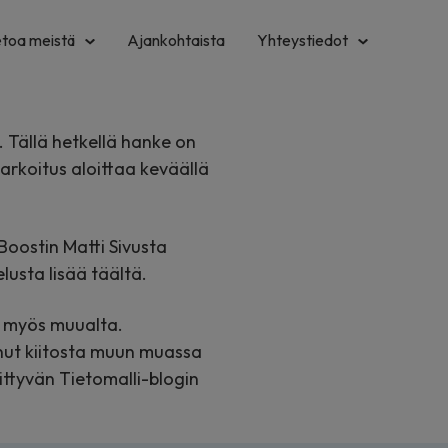
etoa meistä
Ajankohtaista
Yhteystiedot
Tällä hetkellä hanke on
arkoitus aloittaa keväällä
Boostin Matti Sivusta
usta lisää täältä.
ta myös muualta.
anut kiitosta muun muassa
ittyvän Tietomalli-blogin