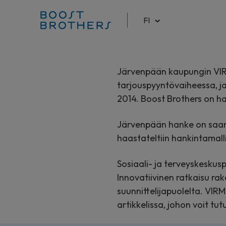
FI
Hyppää
sisältöön
Järvenpään kaupungin VIR
tarjouspyyntövaiheessa, ja
2014. Boost Brothers on 
Järvenpään hanke on saanut
haastateltiin hankintamall
Sosiaali- ja terveyskeskus
Innovatiivinen ratkaisu r
suunnittelijapuolelta. VIR
artikkelissa, johon voit tut