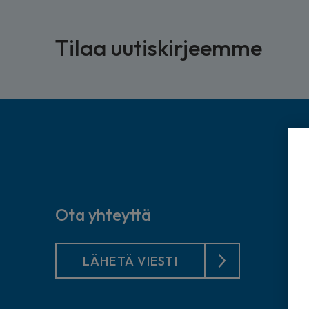
Tilaa uutiskirjeemme
Ota yhteyttä
LÄHETÄ VIESTI