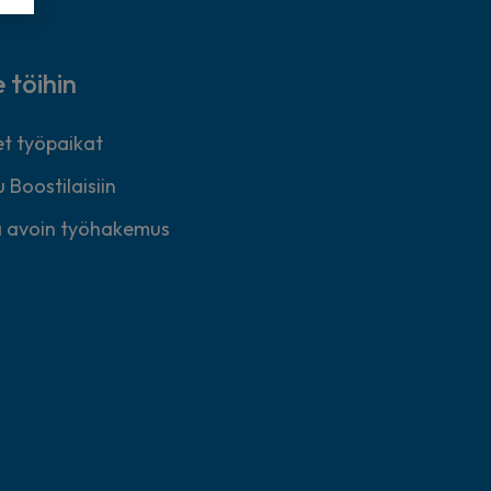
e töihin
t työpaikat
 Boostilaisiin
 avoin työhakemus