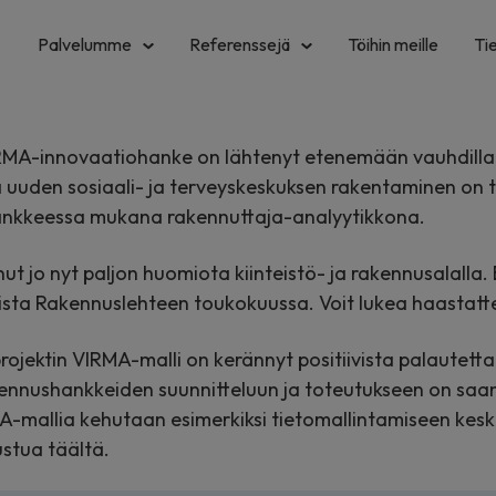
Palvelumme
Referenssejä
Töihin meille
Ti
MA-innovaatiohanke on lähtenyt etenemään vauhdilla. 
 uuden sosiaali- ja terveyskeskuksen rakentaminen on t
hankkeessa mukana rakennuttaja-analyytikkona.
 jo nyt paljon huomiota kiinteistö- ja rakennusalalla. 
ista Rakennuslehteen toukokuussa. Voit lukea haastattel
projektin VIRMA-malli on kerännyt positiivista palautet
akennushankkeiden suunnitteluun ja toteutukseen on sa
MA-mallia kehutaan esimerkiksi tietomallintamiseen kesk
ustua täältä.