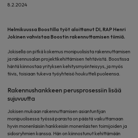
8.2.2024
Helmikuussa Boostilla työt aloittanut DI, RAP Henri
Jokinen vahvistaa Boostin rakennuttamisen tiimiä.
Jokisella on pitkä kokemus monipuolisista rakennuttamisen
ja rakennusalan projektikehittämisen tehtävistä. Boostissa
häntä kiinnostaa yrityksen kehitysmyönteisyys, ja myös
tiivis, toisiaan tukeva työyhteisö houkutteli puoleensa.
Rakennushankkeen perusprosessiin lisää
sujuvuutta
Jokisen mukaan rakennuttamisen asiantuntijan
monipuolisessa työssä parasta on päästä vaikuttamaan
hyvin monenlaisiin hankkeisiin monenlaisten toimijoiden ja
sidosryhmien kanssa. Hän on kiinnostunut kehittämään