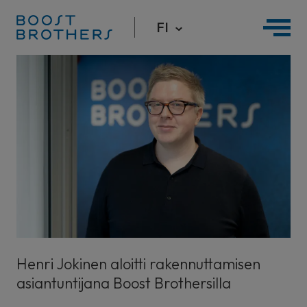
FI
Hyppää
sisältöön
Henri Jokinen aloitti rakennuttamisen
asiantuntijana Boost Brothersilla