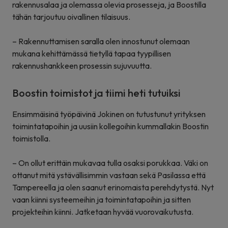
rakennusalaa ja olemassa olevia prosesseja, ja Boostilla
tähän tarjoutuu oivallinen tilaisuus.
– Rakennuttamisen saralla olen innostunut olemaan
mukana kehittämässä tietyllä tapaa tyypillisen
rakennushankkeen prosessin sujuvuutta.
Boostin toimistot ja tiimi heti tutuiksi
Ensimmäisinä työpäivinä Jokinen on tutustunut yrityksen
toimintatapoihin ja uusiin kollegoihin kummallakin Boostin
toimistolla.
– On ollut erittäin mukavaa tulla osaksi porukkaa. Väki on
ottanut mitä ystävällisimmin vastaan sekä Pasilassa että
Tampereella ja olen saanut erinomaista perehdytystä. Nyt
vaan kiinni systeemeihin ja toimintatapoihin ja sitten
projekteihin kiinni. Jatketaan hyvää vuorovaikutusta.