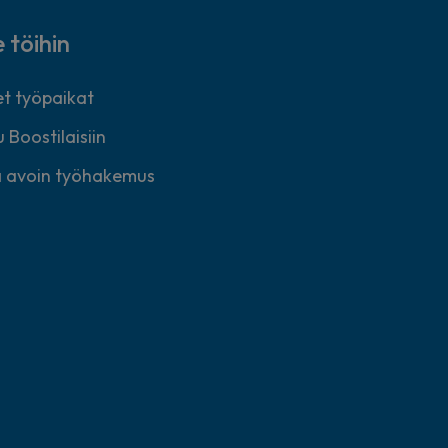
e töihin
t työpaikat
 Boostilaisiin
 avoin työhakemus