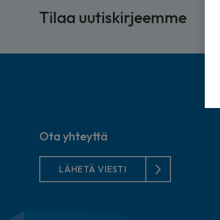
Tilaa uutiskirjeemme
Ota yhteyttä
LÄHETÄ VIESTI