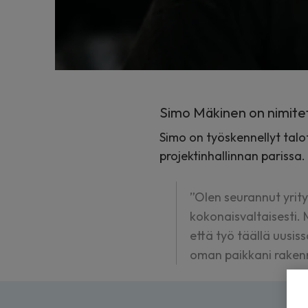
Simo Mäkinen on nimitett
Simo on työskennellyt talo
projektinhallinnan parissa.
”Olen seurannut yrit
kokonaisvaltaisesti.
että työ täällä uusi
oman paikkani rakenn