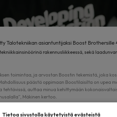
y Talotekniikan asiantuntijaksi Boost Brothersille 
tekniikkainsinöörinä rakennusliikkeessä, sekä laadunva
yksen toimintaa, ja arvostan Boostin tekemistä, joka k
 Mahdollisuus päästä oppimaan Boostilaisilta on upea ma
ssa tehtävissä, auttaa minua kehittymään kokonaisvalta
usalalla”, Mäkinen kertoo.
Tietoa sivustolla käytetyistä evästeistä