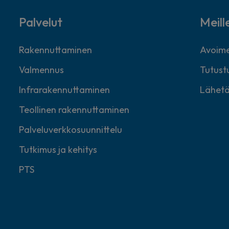
Palvelut
Meill
Rakennuttaminen
Avoime
Valmennus
Tutustu
Infrarakennuttaminen
Lähetä
Teollinen rakennuttaminen
Palveluverkkosuunnittelu
Tutkimus ja kehitys
PTS