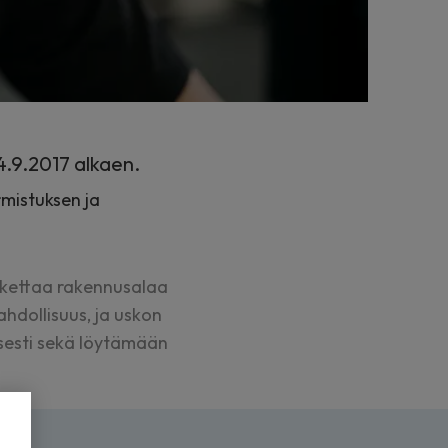
4.9.2017 alkaen.
rmistuksen ja
oskettaa rakennusalaa
hdollisuus, ja uskon
isesti sekä löytämään