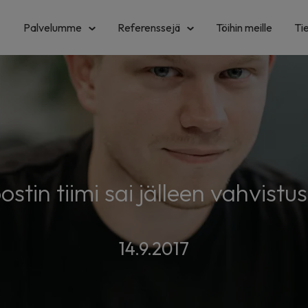
Palvelumme
Referenssejä
Töihin meille
Ti
ostin tiimi sai jälleen vahvistus
14.9.2017