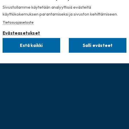
Sivustollamme käytetään analyyttisiä evästeitä
käyttökokemuksen parantamiseksi ja sivuston kehittämiseen.
Tietosuojaseloste
Evästeasetukset
Estä kaikki
Salli evästeet