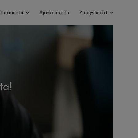
etoa meistä
Ajankohtaista
Yhteystiedot
ta!