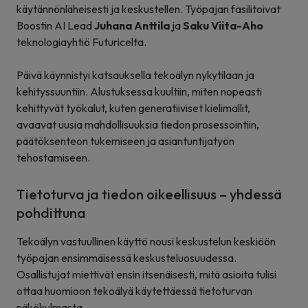
käytännönläheisesti ja keskustellen. Työpajan fasilitoivat
Boostin AI Lead
Juhana Anttila
ja
Saku Viita-Aho
teknologiayhtiö Futuricelta.
Päivä käynnistyi katsauksella tekoälyn nykytilaan ja
kehityssuuntiin. Alustuksessa kuultiin, miten nopeasti
kehittyvät työkalut, kuten generatiiviset kielimallit,
avaavat uusia mahdollisuuksia tiedon prosessointiin,
päätöksenteon tukemiseen ja asiantuntijatyön
tehostamiseen.
Tietoturva ja tiedon oikeellisuus – yhdessä
pohdittuna
Tekoälyn vastuullinen käyttö nousi keskustelun keskiöön
työpajan ensimmäisessä keskusteluosuudessa.
Osallistujat miettivät ensin itsenäisesti, mitä asioita tulisi
ottaa huomioon tekoälyä käytettäessä tietoturvan
näkökulmasta.