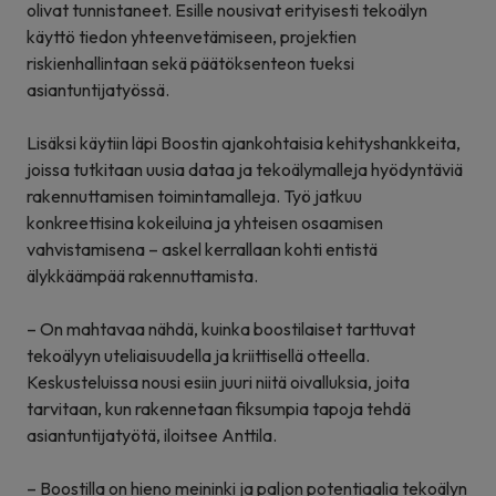
olivat tunnistaneet. Esille nousivat erityisesti tekoälyn
käyttö tiedon yhteenvetämiseen, projektien
riskienhallintaan sekä päätöksenteon tueksi
asiantuntijatyössä.
Lisäksi käytiin läpi Boostin ajankohtaisia kehityshankkeita,
joissa tutkitaan uusia dataa ja tekoälymalleja hyödyntäviä
rakennuttamisen toimintamalleja. Työ jatkuu
konkreettisina kokeiluina ja yhteisen osaamisen
vahvistamisena – askel kerrallaan kohti entistä
älykkäämpää rakennuttamista.
– On mahtavaa nähdä, kuinka boostilaiset tarttuvat
tekoälyyn uteliaisuudella ja kriittisellä otteella.
Keskusteluissa nousi esiin juuri niitä oivalluksia, joita
tarvitaan, kun rakennetaan fiksumpia tapoja tehdä
asiantuntijatyötä, iloitsee Anttila.
– Boostilla on hieno meininki ja paljon potentiaalia tekoälyn