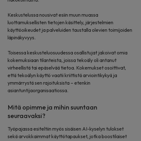
Keskustelussa nousivat esiin muun muassa
luottamuksellisten tietojen käsittely, järjestelmien
käyttöoikeudet ja palveluiden taustalla olevien toimijoiden
läpinäkyvyys.
Toisessa keskusteluosuudessa osallistujat jakoivat omia
kokemuksiaan tilanteista, joissa tekoäly oli antanut
virheellistä tai epäselvää tietoa. Kokemukset osoittivat,
että tekoälyn käyttö vaatii kriittistä arviointikykyä ja
ymmärrystä sen rajoituksista – etenkin
asiantuntijaorganisaatiossa.
Mitä opimme ja mihin suuntaan
seuraavaksi?
Työpajassa esiteltiin myös sisäisen AI-kyselyn tulokset
sekä arvokkaimmat käyttötapaukset, jotka boostilaiset