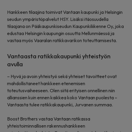
Hankkeen tilaajina toimivat Vantaan kaupunki ja Helsingin
seudun ympäristöpalvelut HSY. Lisäksi itäosuudella
tilaajana on Pääkaupunkiseudun Kaupunkiliikenne Oy, joka
edustaa Helsingin kaupungin osuutta Mellunmäessä ja
vastaa myös Vaaralan ratikkavarikon toteuttamisesta.
Vantaasta ratikkakaupunki yhteistyön
avulla
– Hyvä ja avoin yhteistyö sekä yhteiset tavoitteet ovat
mahdollistaneet hankkeen etenemisen
toteutusvaiheeseen. Olen siitä erityisen onnellinen niin
allianssien kuin ennen kaikkea koko Vantaan puolesta –
Vantaasta tulee ratikkakaupunki, Jurvanen summaa.
Boost Brothers vastaa Vantaan ratikassa
yhteistoiminnallisen rakennushankkeen