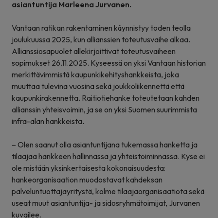
asiantuntija Marleena Jurvanen.
Vantaan ratikan rakentaminen käynnistyy toden teolla
joulukuussa 2025, kun allianssien toteutusvaihe alkaa.
Allianssiosapuolet allekirjoittivat toteutusvaiheen
sopimukset 26.11.2025. Kyseessä on yksi Vantaan historian
merkittävimmistä kaupunkikehityshankkeista, joka
muuttaa tulevina vuosina sekä joukkoliikennettä että
kaupunkirakennetta. Raitiotiehanke toteutetaan kahden
allianssin yhteisvoimin, ja se on yksi Suomen suurimmista
infra-alan hankkeista.
– Olen saanut olla asiantuntijana tukemassa hanketta ja
tilaajaa hankkeen hallinnassa ja yhteistoiminnassa. Kyse ei
ole mistään yksinkertaisesta kokonaisuudesta:
hankeorganisaation muodostavat kahdeksan
palveluntuottajayritystä, kolme tilaajaorganisaatiota sekä
useat muut asiantuntija- ja sidosryhmätoimijat, Jurvanen
kuvailee.