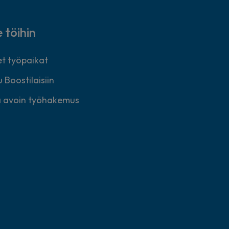
e töihin
t työpaikat
 Boostilaisiin
 avoin työhakemus