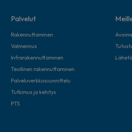
Palvelut
Meill
Rakennuttaminen
Avoime
Valmennus
Tutustu
Infrarakennuttaminen
Lähetä
Teollinen rakennuttaminen
Palveluverkkosuunnittelu
Tutkimus ja kehitys
PTS