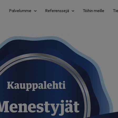
Palvelumme
Referenssejä
Töihin meille
Ti