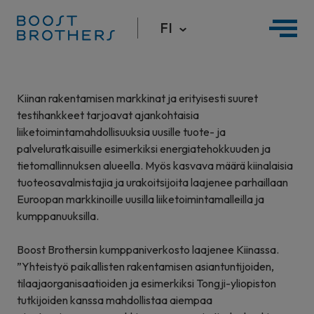
FI
Hyppää
sisältöön
Kiinan rakentamisen markkinat ja erityisesti suuret
testihankkeet tarjoavat ajankohtaisia
liiketoimintamahdollisuuksia uusille tuote- ja
palveluratkaisuille esimerkiksi energiatehokkuuden ja
tietomallinnuksen alueella. Myös kasvava määrä kiinalaisia
tuoteosavalmistajia ja urakoitsijoita laajenee parhaillaan
Euroopan markkinoille uusilla liiketoimintamalleilla ja
kumppanuuksilla.
Boost Brothersin kumppaniverkosto laajenee Kiinassa.
”Yhteistyö paikallisten rakentamisen asiantuntijoiden,
tilaajaorganisaatioiden ja esimerkiksi Tongji-yliopiston
tutkijoiden kanssa mahdollistaa aiempaa