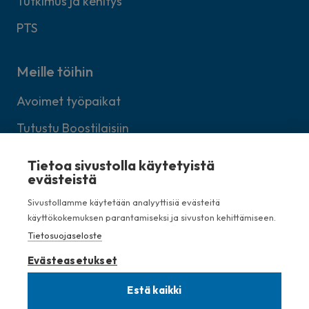
Tutkimus ja kehitys
PTS
Meille töihin
Avoimet työpaikat
Tutustu Boostilaisiin
Lähetä avoin työhakemus
Tietoa sivustolla käytetyistä
evästeistä
Sivustollamme käytetään analyyttisiä evästeitä
käyttökokemuksen parantamiseksi ja sivuston kehittämiseen.
Kellosilta 7, 00520 Helsinki
Tietosuojaseloste
+358 (0)40 750 2775
Evästeasetukset
info (at) boostbrothers.fi
Estä kaikki