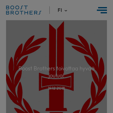
FI
Hyppää
sisältöön
Boost Brothers toivottaa hyvää
joulua!
19.12.2018