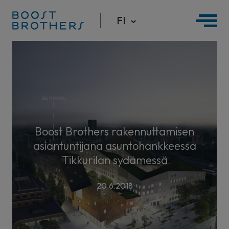
FI
Hyppää
sisältöön
Boost Brothers rakennuttamisen
asiantuntijana asuntohankkeessa
Tikkurilan sydämessä
20.6.2018