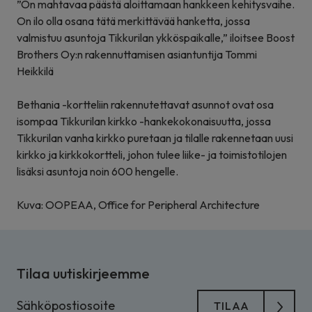
”On mahtavaa päästä aloittamaan hankkeen kehitysvaihe.
On ilo olla osana tätä merkittävää hanketta, jossa
valmistuu asuntoja Tikkurilan ykköspaikalle,” iloitsee Boost
Brothers Oy:n rakennuttamisen asiantuntija Tommi
Heikkilä
Bethania -kortteliin rakennutettavat asunnot ovat osa
isompaa Tikkurilan kirkko -hankekokonaisuutta, jossa
Tikkurilan vanha kirkko puretaan ja tilalle rakennetaan uusi
kirkko ja kirkkokortteli, johon tulee liike- ja toimistotilojen
lisäksi asuntoja noin 600 hengelle.
Kuva: OOPEAA, Office for Peripheral Architecture
Tilaa uutiskirjeemme