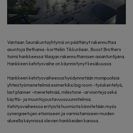
Vantaan Seurakuntayhtymä on päättänyt rakennuttaa
asuntoja Bethania -kortteliin Tikkurilaan. Boost Brothers
toimii hankkeessa tilaajan rakennuttamisen asiantuntijana.
Hankkeen kehitysvaihe on käynnistynyt kesäkuussa.
Hankkeen kehitysvaiheessa hyödynnetään monipuolisia
yhteistyömenetelmiä esimerkiksi big room -työskentelyä,
last planner -menetelmää, milestone -arviointeja sekä
käyttö- ja muuntojoustavuussuunnitelmia.
Kehitysvaiheessa erityistä huomiota kiinnitetään myös
synergiaetujen etsimiseen ja varmistamiseen muiden
alueella käynnissä olevien hankkeiden kanssa.