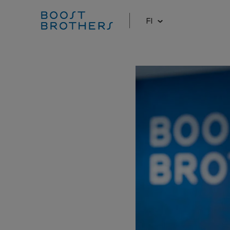
FI
Hyppää
sisältöön