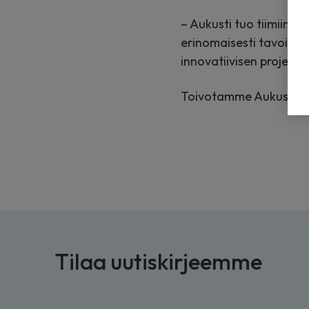
– Aukusti tuo tiimiimm
erinomaisesti tavoite
innovatiivisen projektit
Toivotamme Aukustin lä
Tilaa uutiskirjeemme