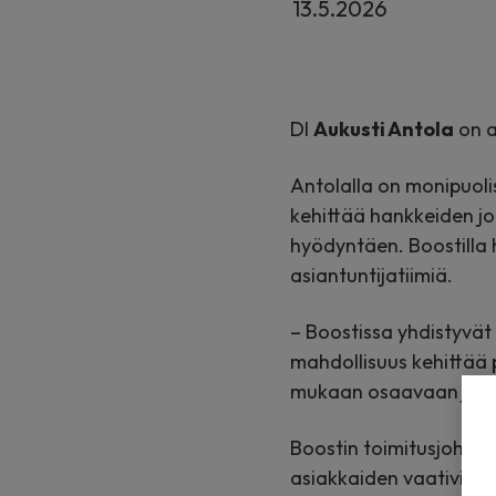
13.5.2026
DI
Aukusti Antola
on a
Antolalla on monipuoli
kehittää hankkeiden jo
hyödyntäen. Boostilla 
asiantuntijatiimiä.
– Boostissa yhdistyvät 
mahdollisuus kehittää 
mukaan osaavaan ja et
Boostin toimitusjohtaj
asiakkaiden vaativia h