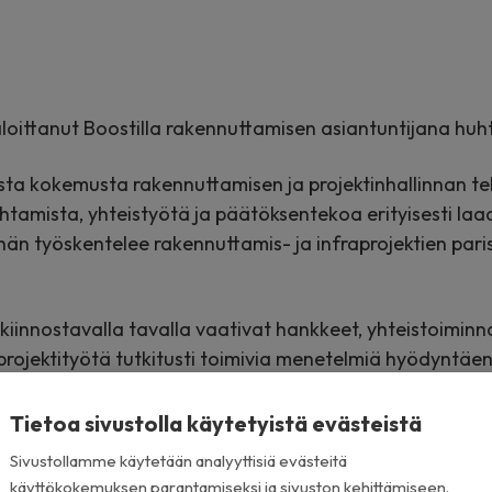
loittanut Boostilla rakennuttamisen asiantuntijana huh
sta kokemusta rakennuttamisen ja projektinhallinnan te
htamista, yhteistyötä ja päätöksentekoa erityisesti la
hän työskentelee rakennuttamis- ja infraprojektien pa
kiinnostavalla tavalla vaativat hankkeet, yhteistoiminna
projektityötä tutkitusti toimivia menetelmiä hyödyntäe
eenpäin katsovaan tiimiin
,
Antola kertoo.
Tietoa sivustolla käytetyistä evästeistä
a
Juho-Kusti Kajander
näkee Antolan vahvistavan erity
Sivustollamme käytetään analyyttisiä evästeitä
ankkeita.
käyttökokemuksen parantamiseksi ja sivuston kehittämiseen.