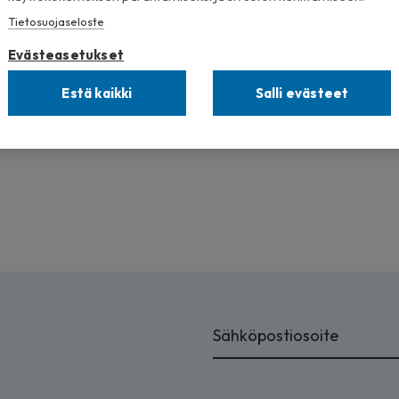
Tietosuojaseloste
e hyvää energiaa ja vahvaa asiantuntijuutta. Hänen os
ttamme kehittää asiakkaidemme hankkeita laadukkaan 
Evästeasetukset
yökulttuurin avulla
,
Kajander toteaa.
Estä kaikki
Salli evästeet
mpimästi tervetulleeksi Boostille!