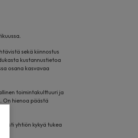
tikuussa.
htävistä sekä kiinnostus
adukasta kustannustietoa
rissa osana kasvavaa
llinen toimintakulttuuri ja
n. On hienoa päästä
isesti yhtiön kykyä tukea