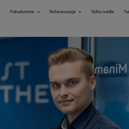
Palvelumme
Referenssejä
Töihin meille
Ti