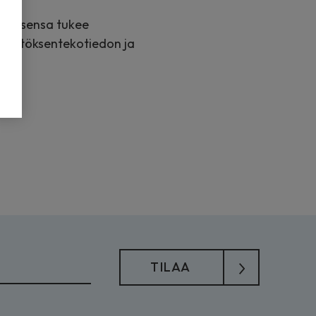
aamisensa tukee
päätöksentekotiedon ja